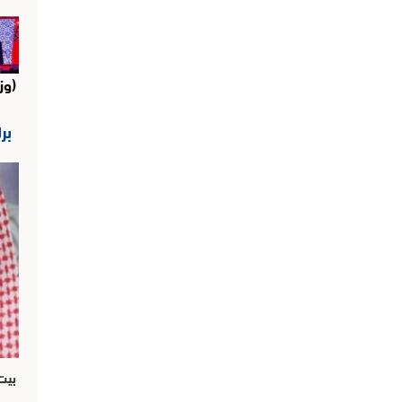
(وز
بر
بيت 