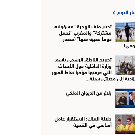
بار اليوم
تدبير ملف الهجرة “مسؤولية
مشتركة” والمغرب “تحمل
دوما نصيبه منها” (مصدر
ومي)
تصريح الناطق الرسمي باسم
وزارة الداخلية حول الأحداث
التي عرفتها مؤخرا نقاط العبور
ؤدية إلى مدينتي سبتة…
بلاغ من الديوان الملكي
جلالة الملك: الاستقرار عامل
أساسي في التنمية