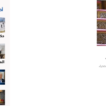
أخ
حك
الم
صحراء