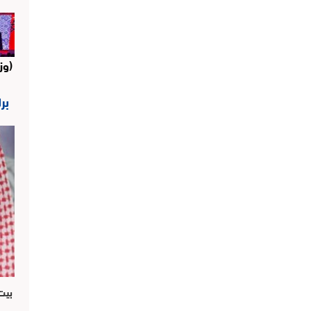
(وز
بر
بيت 