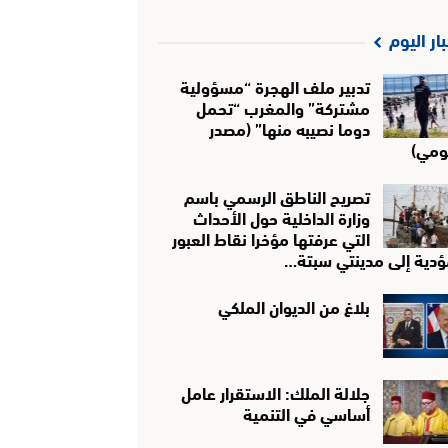
بار اليوم
تدبير ملف الهجرة “مسؤولية
مشتركة” والمغرب “تحمل
دوما نصيبه منها” (مصدر
ومي)
تصريح الناطق الرسمي باسم
وزارة الداخلية حول الأحداث
التي عرفتها مؤخرا نقاط العبور
ؤدية إلى مدينتي سبتة…
بلاغ من الديوان الملكي
جلالة الملك: الاستقرار عامل
أساسي في التنمية