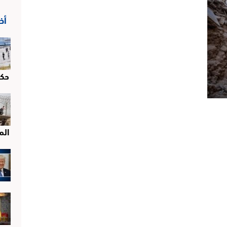
أخ
حك
الم