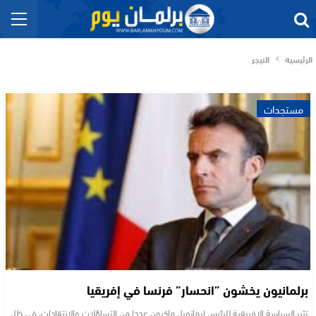
الرئيسية
النيجر
مستجدات
برلمانيون يخشون ”انحسار” فرنسا في إفريقيا
تثير السياسة الإفريقية للرئيس إيمانويل ماكرون عددا من التساؤلات والانتقادات، في ظل