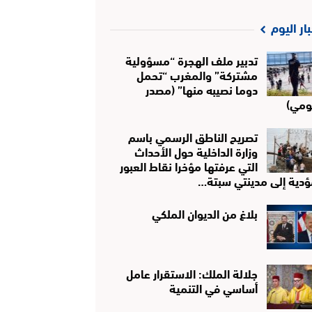
بار اليوم
تدبير ملف الهجرة “مسؤولية
مشتركة” والمغرب “تحمل
دوما نصيبه منها” (مصدر
ومي)
تصريح الناطق الرسمي باسم
وزارة الداخلية حول الأحداث
التي عرفتها مؤخرا نقاط العبور
ؤدية إلى مدينتي سبتة…
بلاغ من الديوان الملكي
جلالة الملك: الاستقرار عامل
أساسي في التنمية