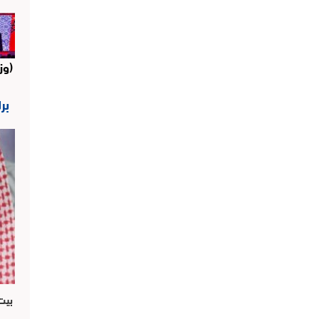
(وز
بر
بيت 