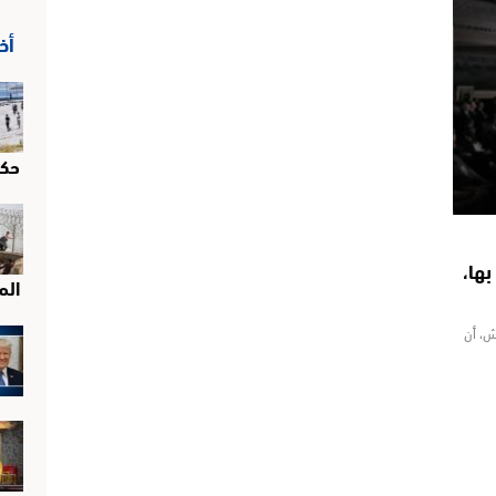
أخ
حك
ها،
الم
ش، أن