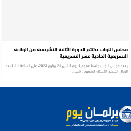
مجلس النواب يختتم الدورة الثانية التشريعية من الولاية
التشريعية الحادية عشر التشريعية
يعقد مجلس النواب جلسة عمومية يوم الاثنين 24 يوليوز 2023، على الساعة الثالثة بعد
الزوال، تخصص للأسئلة الشفهية، تليها…