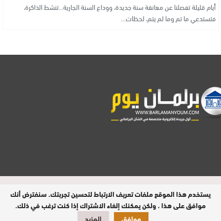
أيام قليلة تفصلنا عن معانقة سنة جديدة، ووداع السنة الجارية...تنشط الذاكرة،
فتستدعي ما تم وما لم يتم، لحظات…
مدير النشر : فتح الله الرفاعي | عدد الزوار
يستخدم هذا الموقع ملفات تعريف الارتباط لتحسين تجربتك. سنفترض أنك
اليومي : 9 آلاف
موافق على هذا ، ولكن يمكنك إلغاء الاشتراك إذا كنت ترغب في ذلك.
موافق
المزيد
تصميم وبرمجة