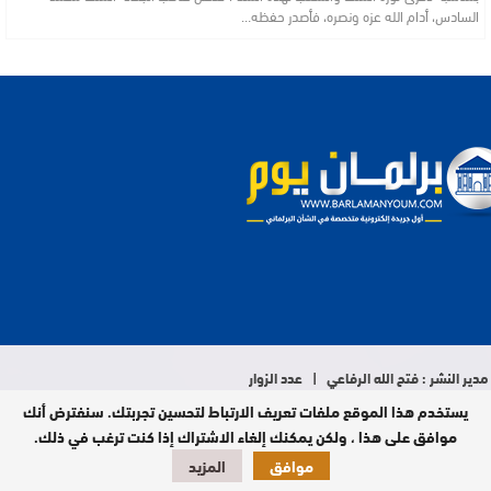
السادس، أدام الله عزه ونصره، فأصدر حفظه…
مدير النشر : فتح الله الرفاعي | عدد الزوار
اليومي : 9 آلاف
يستخدم هذا الموقع ملفات تعريف الارتباط لتحسين تجربتك. سنفترض أنك
تصميم وبرمجة
موافق على هذا ، ولكن يمكنك إلغاء الاشتراك إذا كنت ترغب في ذلك.
موافق
المزيد