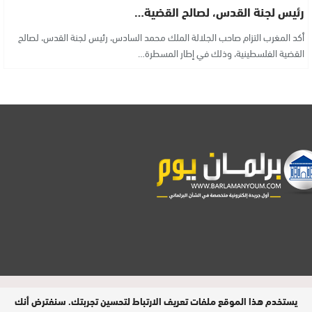
رئيس لجنة القدس، لصالح القضية…
أكد المغرب التزام صاحب الجلالة الملك محمد السادس، رئيس لجنة القدس، لصالح
القضية الفلسطينية، وذلك في إطار المسطرة…
مدير النشر : فتح الله الرفاعي | عدد الزوار
يستخدم هذا الموقع ملفات تعريف الارتباط لتحسين تجربتك. سنفترض أنك