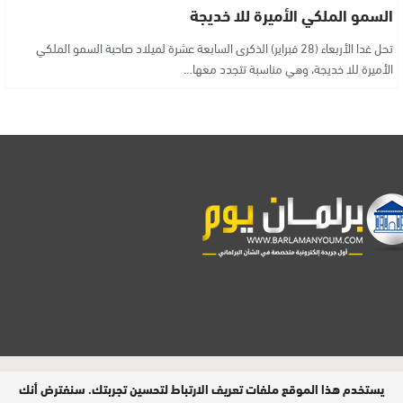
السمو الملكي الأميرة للا خديجة
تحل غدا الأربعاء (28 فبراير) الذكرى السابعة عشرة لميلاد صاحبة السمو الملكي
الأميرة للا خديجة، وهي مناسبة تتجدد معها…
مدير النشر : فتح الله الرفاعي | عدد الزوار
يستخدم هذا الموقع ملفات تعريف الارتباط لتحسين تجربتك. سنفترض أنك