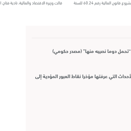
صادق مجلس المستشارين في جلسة عمومية عقدها اليوم الخميس، بالأغلبية، على مشروع قانون المالية رقم 60.24 للسنة
قالت وزيرة الاقتصاد والمالية، نادية فتاح، اليوم
“تحمل دوما نصيبه منها” (مصدر حكومي)
حداث التي عرفتها مؤخرا نقاط العبور المؤدية إلى