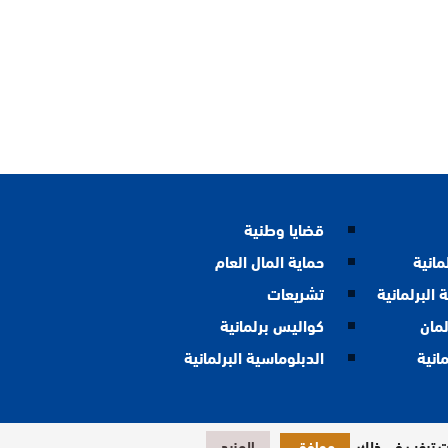
قضايا وطنية
مانية
حماية المال العام
 البرلمانية
تشريعات
لمان
كواليس برلمانية
مانية
الدبلوماسية البرلمانية
نت ترغب في ذلك.
موافق
المزيد
تصميم وبرمجة