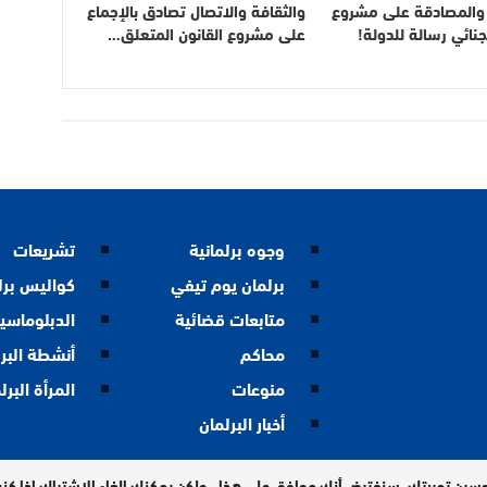
والمصادقة على مشروع
والثقافة والاتصال تصادق بالإجماع
جنائي رسالة للدولة!
على مشروع القانون المتعلق…
وجوه برلمانية
تشريعات
برلمان يوم تيفي
كواليس برل
متابعات قضائية
الدبلوماسية
محاكم
أنشطة البر
منوعات
المرأة البرل
أخبار البرلمان
حسين تجربتك. سنفترض أنك موافق على هذا ، ولكن يمكنك إلغاء الاشتراك إذا ك