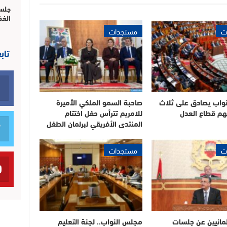
جلسة
الغذ
ت
مستجدات
تاب
واب يصادق على ثلاث
صاحبة السمو الملكي الأميرة
هم قطاع العدل
للامريم تترأس حفل اختتام
المنتدى الأفريقي لبرلمان الطفل
ت
مستجدات
لمانيين عن جلسات
مجلس النواب.. لجنة التعليم