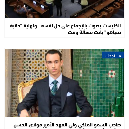
الكنيست يصوت بالإجماع على حل نفسه.. ونهاية “حقبة
نتنياهو” باتت مسألة وقت
مستجدات
صاحب السمو الملكي ولي العهد الأمير مولاي الحسن