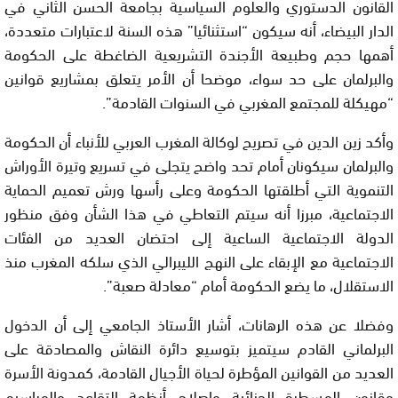
القانون الدستوري والعلوم السياسية بجامعة الحسن الثاني في
الدار البيضاء، أنه سيكون “استثنائيا” هذه السنة لاعتبارات متعددة،
أهمها حجم وطبيعة الأجندة التشريعية الضاغطة على الحكومة
والبرلمان على حد سواء، موضحا أن الأمر يتعلق بمشاريع قوانين
“مهيكلة للمجتمع المغربي في السنوات القادمة”.
وأكد زين الدين في تصريح لوكالة المغرب العربي للأنباء أن الحكومة
والبرلمان سيكونان أمام تحد واضح يتجلى في تسريع وتيرة الأوراش
التنموية التي أطلقتها الحكومة وعلى رأسها ورش تعميم الحماية
الاجتماعية، مبرزا أنه سيتم التعاطي في هذا الشأن وفق منظور
الدولة الاجتماعية الساعية إلى احتضان العديد من الفئات
الاجتماعية مع الإبقاء على النهج الليبرالي الذي سلكه المغرب منذ
الاستقلال، ما يضع الحكومة أمام “معادلة صعبة”.
وفضلا عن هذه الرهانات، أشار الأستاذ الجامعي إلى أن الدخول
البرلماني القادم سيتميز بتوسيع دائرة النقاش والمصادقة على
العديد من القوانين المؤطرة لحياة الأجيال القادمة، كمدونة الأسرة
وقانون المسطرة الجنائية وإصلاح أنظمة التقاعد والمراسيم