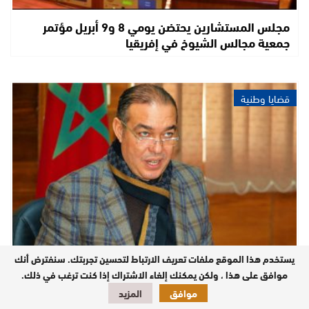
مجلس المستشارين يحتضن يومي 8 و9 أبريل مؤتمر
جمعية مجالس الشيوخ في إفريقيا
قضايا وطنية
يستخدم هذا الموقع ملفات تعريف الارتباط لتحسين تجربتك. سنفترض أنك
محمد والزين يسائل وزير الثقافة حول ازدواجية ريع
موافق على هذا ، ولكن يمكنك إلغاء الاشتراك إذا كنت ترغب في ذلك.
المشاهدات والتهافت وراء الدعم العمومي
موافق
المزيد