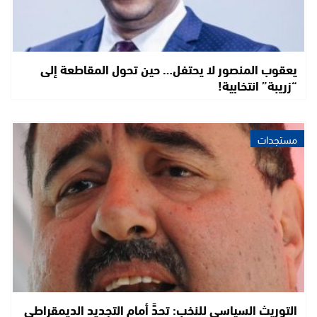
يعقوب المنصور لا يحتفل… حين تحول المقاطعة إلى
“زريبة” انتخابية!
مستجدات
التوريث السياسي للنخب: تحدٍّ أمام التجديد الديمقراطي