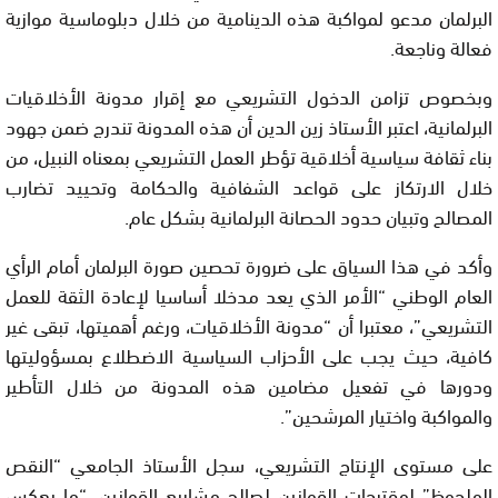
البرلمان مدعو لمواكبة هذه الدينامية من خلال دبلوماسية موازية
فعالة وناجعة.
وبخصوص تزامن الدخول التشريعي مع إقرار مدونة الأخلاقيات
البرلمانية، اعتبر الأستاذ زين الدين أن هذه المدونة تندرج ضمن جهود
بناء ثقافة سياسية أخلاقية تؤطر العمل التشريعي بمعناه النبيل، من
خلال الارتكاز على قواعد الشفافية والحكامة وتحييد تضارب
المصالح وتبيان حدود الحصانة البرلمانية بشكل عام.
وأكد في هذا السياق على ضرورة تحصين صورة البرلمان أمام الرأي
العام الوطني “الأمر الذي يعد مدخلا أساسيا لإعادة الثقة للعمل
التشريعي”، معتبرا أن “مدونة الأخلاقيات، ورغم أهميتها، تبقى غير
كافية، حيث يجب على الأحزاب السياسية الاضطلاع بمسؤوليتها
ودورها في تفعيل مضامين هذه المدونة من خلال التأطير
والمواكبة واختيار المرشحين”.
على مستوى الإنتاج التشريعي، سجل الأستاذ الجامعي “النقص
الملحوظ” لمقترحات القوانين لصالح مشاريع القوانين، “ما يعكس