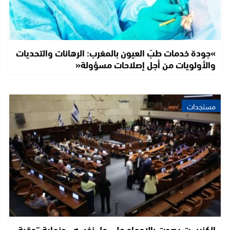
»جودة خدمات طبّ العيون بالمغرب: الرهانات والتحديات
والأولويات من أجل إصلاحات مسؤولة«
مستجدات
الكنيست يصوت بالإجماع على حل نفسه.. ونهاية “حقبة