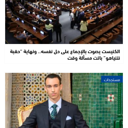
الكنيست يصوت بالإجماع على حل نفسه.. ونهاية “حقبة
نتنياهو” باتت مسألة وقت
مستجدات