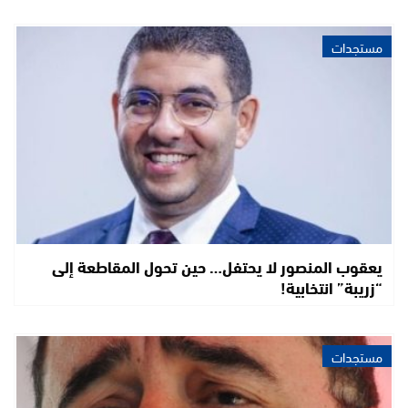
مستجدات
يعقوب المنصور لا يحتفل… حين تحول المقاطعة إلى
“زريبة” انتخابية!
مستجدات