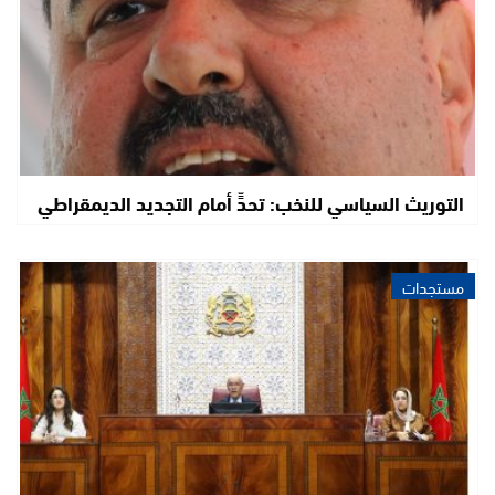
التوريث السياسي للنخب: تحدٍّ أمام التجديد الديمقراطي
مستجدات