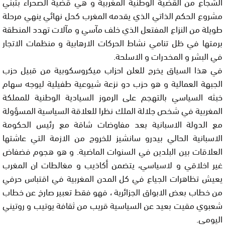
الشجاع من القضية الوطنية المغربية و هي قضية الصحراء بتبني
مشروع الحكم الذاتي الذي يقدمه المغرب كحل نهائي ينهي مرحلة
طويلة من النزاع المفتعل الذي خلف مآسي و مآلات تهدد المنطقة
برمتها في ظل تنامي نشاط الحركات الارهابية و منظمات الاتجار
في البشر و المخدرات و الاسلحة.
في هذا السياق يخرج للعلن احزاب ميكروسكوبية من قبيل حزب
الجبهة العمالية و هو حزب دو نزعة شيوعية طفيلية ليوجه سهام
خبثه السياسي بالتهجم على الرموز السيادية الوطنية للمملكة
المغربية في شخص جلالة الملك نظرا للعلاقة السياسية المسؤولة
مع الدولة الاسبانية بعد مفاوضات شاقة مع رئيس الحكومة
الاسبانية الحالي بيدرو سانشيز للخروج من الازمة التي عاشتها
العلاقات بين البلدين في السنوات الماضية. و هو هجوم فضفاض
غير اخلاقي و لاسياسي، يتضمن أكاذيب و مغالطات ان المغرب
يعيش تظاهرات الجياع في كل المدن المغربية في اقتباس حرفي
من خطاب بعض الابواق الجزائرية ، فهو فقط تعبير صارخ عن خطاب
شعبوي مقيت بعيد عن السياسية قريب من ثقافة يوتيب و روتيني
اليومي.