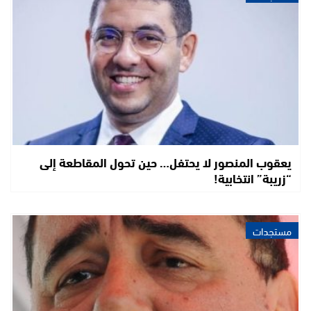
يعقوب المنصور لا يحتفل… حين تحول المقاطعة إلى
“زريبة” انتخابية!
مستجدات