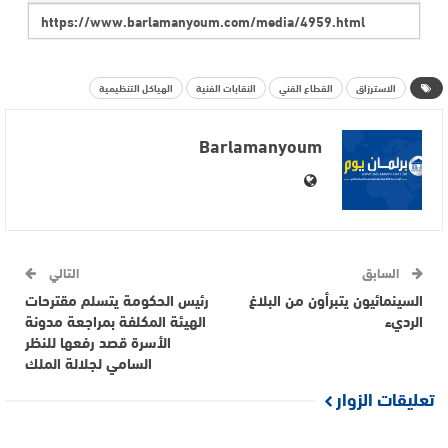
الاسترزاق
القطاع الفني
النقابات الفنية
الهياكل التنظيمية
Barlamanyoum
السابق
التالي
السينمائيون يتبرأون من البلاغ
رئيس الحكومة يتسلم مقترحات
الرديء
الهيئة المكلفة بمراجعة مدونة
الأسرة قصد رفعها للنظر
السامي لجلالة الملك
تعليقات الزوار