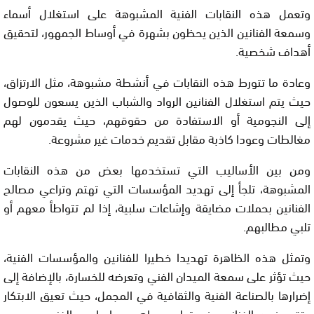
وتعمل هذه النقابات الفنية المشبوهة على استغلال أسماء
وسمعة الفنانين الذين يحظون بشهرة في أوساط الجمهور، لتحقيق
أهداف شخصية.
وعادة ما تتورط هذه النقابات في أنشطة مشبوهة، مثل الارتزاق،
حيث يتم استغلال الفنانين الرواد والشباب الذين يسعون للوصول
إلى النجومية أو الاستفادة من حقوقهم، حيث يقدمون لهم
مغالطات وعودا كاذبة مقابل تقديم خدمات غير مشروعة.
ومن بين الأساليب التي تستخدمها بعض من هذه النقابات
المشبوهة، تلجأ إلى تهديد المؤسسات التي تهتم وتراعي مصالح
الفنانين بحملات مضايقة وإشاعات سلبية، إذا لم تتواطأ معهم أو
تلبي مطالبهم.
وتمثل هذه الظاهرة تهديدا خطيرا للفنانين والمؤسسات الفنية،
حيث تؤثر على سمعة الميدان الفني وتعرضه للخسارة، بالإضافة إلى
إضرارها بالصناعة الفنية والثقافية في المجمل، حيث تعيق الابتكار
وتقيد فرص الفنانيين في تطوير مواهبهم وإبداعهم الفني.