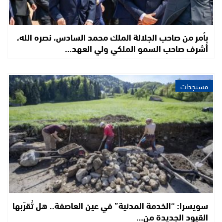
بأمر من صاحب الجلالة الملك محمد السادس، نصره الله،
أشرف صاحب السمو الملكي ولي العهد…
مستجدات
سويسرا: “الخدمة المدنية” في عين العاصفة.. هل تُقرّبها
القيود الجديدة من…