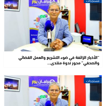
مستجدات
“الأخبار الزائفة في ضوء التشريع والعمل القضائي
والصحفي” محور ندوة منتدى…
مستجدات