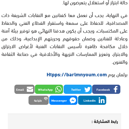
حالة ابتزاز أو استغلال يتعرضون لها.
في النهاية، يجب أن نعمل معا كفنانين مع النقابات الشريفة ذات
المصداقية، للحفاظ على سمعة واستقرار القطاع الفني والحفاظ
على المكتسبات، ويجب أن يكون هدفنا النهائي هو توفير بيئة آمنة
وعادلة للفنانين وضمان حقوقهم وحريتهم الإبداعية، وذلك من
خلال مكافحة ظاهرة تأسيس النقابات الفنية لأغراض الارتزاق
والابتزاز، وتعزيز الممارسات النزيهة والأخلاقية في صناعة الثقافة
والفنون.
برلمان يوم
Htpps://barlmnyoum.com
Email
WhatsApp
Twitter
Facebook
LinkedIn
Messenger
طباعة
رابط المشاركة :