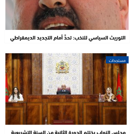
التوريث السياسي للنخب: تحدٍّ أمام التجديد الديمقراطي
مستجدات
مجلس النواب يختتم الدورة الثانية من السنة التشريعية