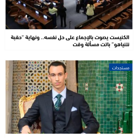
الكنيست يصوت بالإجماع على حل نفسه.. ونهاية “حقبة
نتنياهو” باتت مسألة وقت
مستجدات