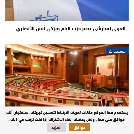
العربي لمحرشي يدمر حزب البام ويزكي أنس الأنصاري
مستجدات
يستخدم هذا الموقع ملفات تعريف الارتباط لتحسين تجربتك. سنفترض أنك
موافق على هذا ، ولكن يمكنك إلغاء الاشتراك إذا كنت ترغب في ذلك.
مجلس المستشارين يحتضن يومي 8 و9 أبريل مؤتمر
موافق
المزيد
جمعية مجالس الشيوخ في إفريقيا