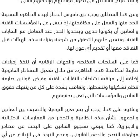
ومن هذا المنطلق وجب دق ناقوس الخطر لهذه الظاهرة المشينة
للحد منها والعمل على مكافحتها، إذ ينبغي على المؤسسات الفنية
والفنانين أن يكونوا حذرين ويتخدوا الحذر عند التعامل مع النقابات
الفنية، ويتعين عليهم التحقق من شرعية ونزاهة هذه الهيئات قبل
التعاقد معها أو تقديم أي عون لها.
كما على السلطات المختصة والجهات الرقابية أن تتخذ إجراءات
صارمة لمكافحة هذه الظاهرة، من خلال تفعيل المساطر القانونية
إضافة إلى مراقبة نشاطات النقابات الفنية وفرض قوانين صارمة
تنظم تشكيلها وتنشطها، وتعاقب بشدة على كل من ينتهك حقوق
الفنانين والمؤسسات التي تعنى بحقوقهم.
وعلاوة على هذا، يجب أن يتم تعزيز التوعية والتثقيف بين الفنانين
والجمهور بشأن هذه الظاهرة والتحذير من الممارسات الاحتيالية
والابتزازية، كما ينبغي تشجيع الفنانين على البحث عن مصادر
موثوقة للنصح والدعم القانوني، وعدم التردد في الإبلاغ عن أي