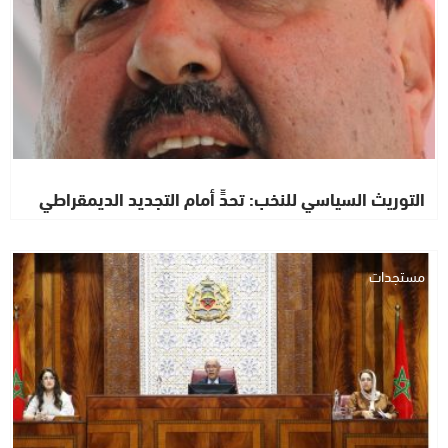
التوريث السياسي للنخب: تحدٍّ أمام التجديد الديمقراطي
مستجدات