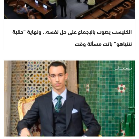
الكنيست يصوت بالإجماع على حل نفسه.. ونهاية “حقبة
نتنياهو” باتت مسألة وقت
مستجدات