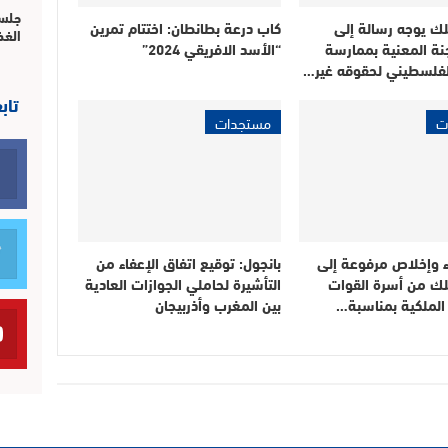
جلسة
لك يوجه رسالة إلى
كاب درعة بطانطان: اختتام تمرين
الغذ
نة المعنية بممارسة
“الأسد الافريقي 2024”
فلسطيني لحقوقه غير…
تاب
ت
مستجدات
ء وإخلاص مرفوعة إلى
بانجول: توقيع اتفاق الإعفاء من
لك من أسرة القوات
التأشيرة لحاملي الجوازات العادية
الملكية بمناسبة…
بين المغرب وأذربيجان