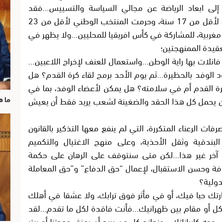
 إلى ابعاد الرياضة عن مجالي السياسة والتسييس…فقد
أفسدت الحظيرة، وزبانيتها نهاية كأس العرب لأقل من 17 سنة، وحرمت المنتخب الوطني لأقل من 23
مغربية، للمشاركة في كأس افريقيا للمحليين…ولا يظهر في
قيدة الممنهجتين؛
 فانلات بها راية الوطن…واستعمال للعنف لإخراج اللاعبين…
لوفد بالحظيرة…ثم يوم الأحد برمج لقاء كرة القدم؟ هل
ة القدم أم في سلامته؟ هل يمكن لأعضاء الوفد، بما في
يان يحمل كل هذا الحقد والضغينة لشعب يريد فقط أن يعيش
ما ه
ات الرعناء المتكررة، التي لم ينفع معها التذكير بالقانون
دقية وثقل الأحذية، وعلى منهج الاغتيال والتكميم
يئا آخر غير هذا…لكن متى سنتوقف على الرهان على حكمة
فة وحسن الاستقبال، لإعمال “حق الدفاع” و”حق المعاملة
دولية؟
يارتك حبا فيك، أو في مأثر فوق ترابك، ولا عشقا في أهلك
مأكل أو مقام بين ظهرانيك…فأنت فاقدة لكل ما تقدم…لقد
جه كابراناتك ، ونعاند كل من يريد أن يمزق وحدتنا أو يبتر