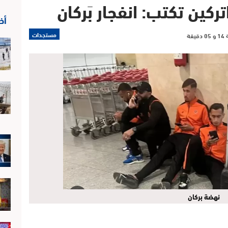
اتركين تكتب: انفجار بَركان
أخ
مستجدات
نهضة بركان