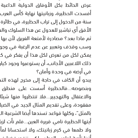
عرض الحائط بكل الأوفاق الدولية الداعية
سنة من الدخول إلى تراب الحظيرة، في طائرة 
الأفق أي تباشير للعدول عن هذا السلوك والع
ثم ماذا بعد؟ مصادرة لأمتعة الفريق لأن بها
وسب وقذف وتعبير عن عدم الرغبة في وجود ا
يمكن لكل من تعرض لكل هذا أن يفكر في كر
ذلك اللاعبين الأجانب، أن يستوعبوا وجود ك
في أرضه في وحدة وأمان؟
يبدو أن الكاف في حاجة إلى مخرج لهذه التصرف
وبنصوصه…فالحظيرة أسست على منطق البن
والاعتقال والتهجيير…فلا تنتظروا منها ش
مفقودة، وعلى تقديم المثال الجيد في الضيا
بالمثل”، وكلها قواعد تسندها أيضا الشرعية ال
أيتها الحظيرة نامي قريرة العين…فلم نأت لز
ولا طمعا في كرم زبانيتك، ولا استحسانا ل
أتينا تأدية لواجب الوطن…لكي ننفجر غضبا في و