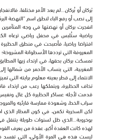
بَركان أو بُركان…لم يعد الأمر مختلفا، فالانف
إلى نصب أو رفع الباء لنطق اسم “النهضة البرك
انفجرت بركان أو نهضتها في وجه المتآمرين 
رياضية ستُلبس في محفل رياضي ترعاه الكنف
افتراضا رياضيا، فأصبحت في منطق الحظيرة 
المعروفة التي ترددها الأسطوانة المشروخة؛
تمسكت بركان بحقها، في ارتداء زيها المطابق
المغربية، التي ينساب الأحمر من شمالها إل
الانتماء إلى قطر بعينه معلوم برايته التي تميزه
تخاف الحظيرة، ويتملكها رعب من ارتداء فان
قدمت لأجله عساكر الحظيرة كل غال ونفيس
سراب الخط، وشعوذة ممارسة قارئيه والمروج
لكن السخرية تكمن، في كون المطار الذي ا
بوخروبة…الذي ظل لسنوات طويلة يتنقل في 
لهذه كانت العقدة أكبر، عقدة من يعرف الق
ليست هذه هي المرة الأولى، التي تفسد فيه