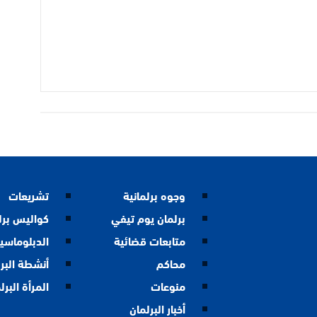
وجوه برلمانية
تشريعات
برلمان يوم تيفي
كواليس برل
متابعات قضائية
الدبلوماسية
محاكم
أنشطة البر
منوعات
المرأة البرل
أخبار البرلمان