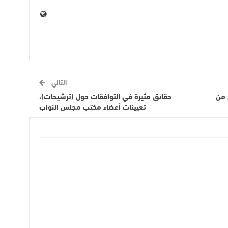
التالي
 من
حقائق مثيرة في التوافقات حول (ترشيحات)،
تعيينات أعضاء مكتب مجلس النواب