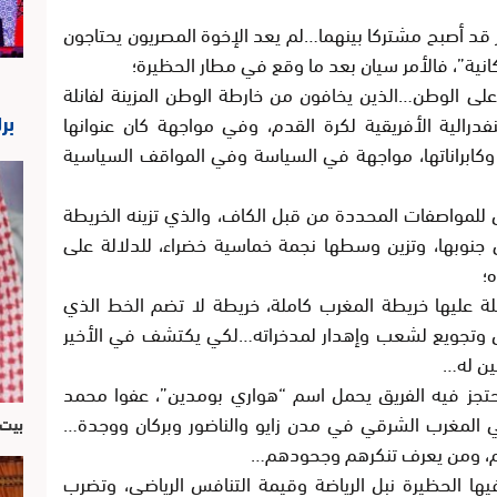
جار قد أصبح مشتركا بينهما…لم يعد الإخوة المصريون يحتاجون
انية”، فالأمر سيان بعد ما وقع في مطار الحظيرة؛
على الوطن…الذين يخافون من خارطة الوطن المزينة لفانلة
بر
درالية الأفريقية لكرة القدم، وفي مواجهة كان عنوانها
وكابراناتها، مواجهة في السياسة وفي المواقف السياسية
 للمواصفات المحددة من قبل الكاف، والذي تزينه الخريطة
ى جنوبها، وتزين وسطها نجمة خماسية خضراء، للدلالة على
؛
لة عليها خريطة المغرب كاملة، خريطة لا تضم الخط الذي
 وتجويع لشعب وإهدار لمدخراته…لكي يكتشف في الأخير
ين له…
حتجز فيه الفريق يحمل اسم “هواري بومدين”، عفوا محمد
المغرب الشرقي في مدن زايو والناضور وبركان ووجدة…
بيت 
وم، ومن يعرف تنكرهم وجحودهم…
ا الحظيرة نبل الرياضة وقيمة التنافس الرياضي، وتضرب