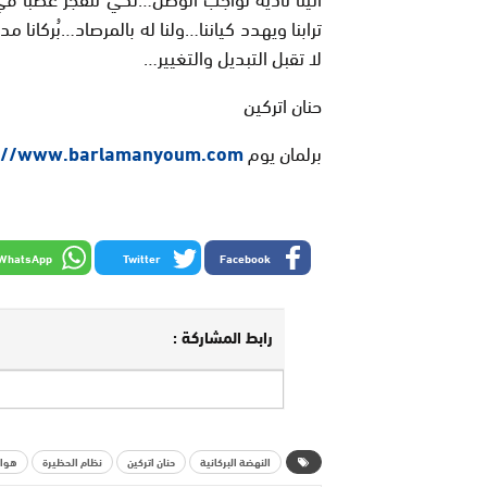
ترابنا ويهدد كياننا…ولنا له بالمرصاد…بُركانا
لا تقبل التبديل والتغيير…
حنان اتركين
برلمان يوم
s://www.barlamanyoum.com/
WhatsApp
Twitter
Facebook
رابط المشاركة :
النهضة البركانية
حنان اتركين
نظام الحظيرة
هوار