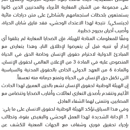
على مجموعة من الشبان المغاربة الأبرياء والمدنيين الذين كانوا
يستمتعون بلحظات استجمامهم بالشاطئ على متن دراجات مائية
(جيتسكي). نتيجة لهذا الاعتداء الوحشي، فقد فارق شابان الحياة،
وأصيب آخران بجروح خطيرة.
وفقًا للمعلومات المتاحة للهيئة، فإن الضحايا المغاربة لم يتلقوا أي
إنذار أو تنبيه قبل أن يتعرضوا لإطلاق النار، وهذا يتعارض مع
المبادئ الدولية لاحترام حقوق الإنسان وخاصة الحق في الحياة
المنصوص عليه في المادة 3 من الإعلان العالمي لحقوق الإنسان،
والمادة 6 من العهد الدولي الخاص بالحقوق المدنية والسياسية
التي تكفل حق الإنسان في الحياة وتمنع حرمانه منه تعسفاً.
إن الهيئة الوطنية لحقوق الإنسان تشعر بالحزن العميق لهذا الحادث
الأليم وتتقدم بأصدق التعازي لعائلات وأقارب الضحايا وتتضامن مع
المصابين، وتتمنى لهما الشفاء العاجل.
وفي هذا السياق،تؤكد الهيئة الوطنية لحقوق الانسان على ما يلي:
1. الإدانة الشديدة لهذا العمل الوحشي والبغيض بقوة، وتطالب
بإجراء تحقيق فوري وشفاف مع الجهات المعنية للكشف عن