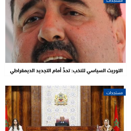
التوريث السياسي للنخب: تحدٍّ أمام التجديد الديمقراطي
مستجدات