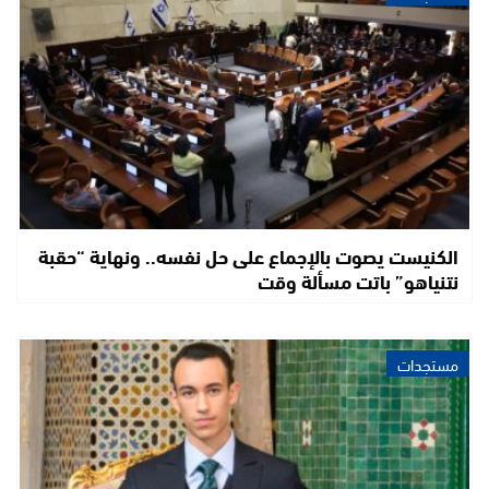
الكنيست يصوت بالإجماع على حل نفسه.. ونهاية “حقبة
نتنياهو” باتت مسألة وقت
مستجدات