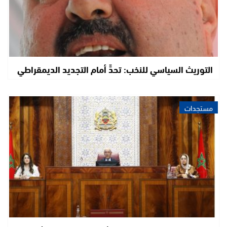
التوريث السياسي للنخب: تحدٍّ أمام التجديد الديمقراطي
مستجدات