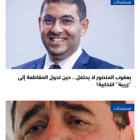
مستجدات
يعقوب المنصور لا يحتفل… حين تحول المقاطعة إلى
“زريبة” انتخابية!
مستجدات