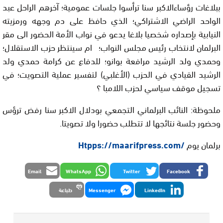
ببلاغات رؤساءالاكبر سنا ترأسوا جلسات عمومية؛ آخرهم الراحل عبد
الواحد الراضي الاشتراكي؛ الذي حافظ على دم وجهه ورمزيته
النيابية بإصداره شخصيا بلاغا يدعو في نواب الأمة الحضور الى مقر
البرلمان لانتخاب رئيس مجلس النواب؛ ام سينتظر حزب الاستقلال؛
وحمدي ولد الرشيد مرافعة بوانو؛ للدفاع عن كرامة حمدي ولد
الرشيد القيادي في الحزب (الأغلبي) لتفسير عملية التصويت؛ في
تسجيل موقف سياسي لحزب اللامبا ؟
ملحوظة: النائب البرلماني التجمعي بودلال الاكبر سنا رفض ترؤس
وحضور جلسة نتائجها لا تتطلب حضورا ولا تصويتا.
برلمان يوم
/Htpps://maarifpress.com
Email
WhatsApp
Twitter
Facebook
LinkedIn
Messenger
طباعة