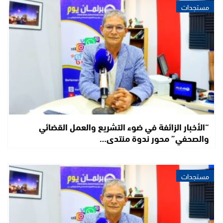
مستجدات
“الأخبار الزائفة في ضوء التشريع والعمل القضائي
والصحفي” محور ندوة منتدى…
مستجدات