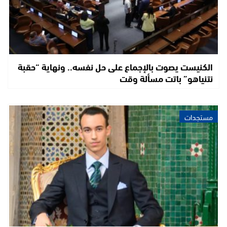
الكنيست يصوت بالإجماع على حل نفسه.. ونهاية “حقبة
نتنياهو” باتت مسألة وقت
مستجدات