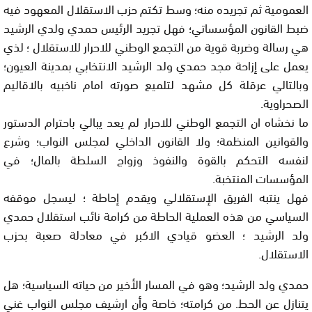
العمومية ثم تجريده منه؛ وسط تكتم حزب الاستقلال المعهود فيه
ضبط القانون المؤسساتي؛ فهل تجريد الرئيس حمدي ولدي الرشيد
هي رسالة وضربة قوية من التجمع الوطني للاحرار للاستقلال ؛ لذي
يعمل على إزاحة مجد حمدي ولد الرشيد الانتخابي بمدينة العيون؛
وبالتالي عرقلة كل مشهد لتلميع صورته امام ناخبيه بالاقاليم
الصحراوية.
ما نخشاه ان التجمع الوطني للاحرار لم يعد يبالي باحترام الدستور
والقوانين المنظمة؛ ولا القانون الداخلي لمجلس النواب؛ وشرع
لنفسه التحكم بالقوة والنفوذ وزواج السلطة بالمال؛ في
المؤسسات المنتخبة.
فهل ينتبه الفريق الإستقلالي ويقدم إحاطة ؛ ليسجل موقفه
السياسي من هذه العملية الحاطة من كرامة نائب استقلال حمدي
ولد الرشيد ؛ العضو قيادي الاكبر في معادلة صعبة بحزب
الاستقلال.
حمدي ولد الرشيد؛ وهو في المسار الأخير من حياته السياسية؛ هل
يتنازل عن الحط. من كرامته؛ خاصة وأن ارشيف مجلس النواب غني