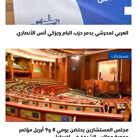
العربي لمحرشي يدمر حزب البام ويزكي أنس الأنصاري
مستجدات
مجلس المستشارين يحتضن يومي 8 و9 أبريل مؤتمر
جمعية مجالس الشيوخ في إفريقيا