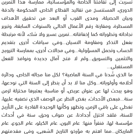
تسربت إلى ثقافتنا الخاصة والمؤسساتية، ممارسة هذا التمرين
الدوري، المستنسخ من تقاليد القطاع الخاص، المحكومة بالدقة
وبيان الحصيلة، ومدى القرب أو البعد من تحقيق الأهداف
المسطرة، ومقارنة رقم الأعمال الحالي بالسنوات السابقة، وتبرير
نجاحاته وتطوراته كما إخفاقاته…تمرين عسير ولا شك، لأنه مرتبطة
بفعل التذكر ومقاومة النسيان…وفي سياقات أخرى بتقديم
الحساب وتحمل المسؤولية…وفي مجالات أخرى، بممارسة الترويج
والتثمين والتسويق…ولم لا فتح آمال جديدة ونوافذ للفعل
المستقبلي…
ما الذي شَدنا في السنة الماضية؟ لكل منا مجاله الخاص، ودائرة
أحلامه وأولوياته…وكل منا لا بد أن ينظر إلى السنة التي نودعها،
وهو يبحث لها عن عنوان عريض، أو مناسبة يعتبرها مختزلة لزمن
سنة…فبعض الأحداث، بغض النظر عن الوصف الذي نضفيه عليها،
تغطي على باقي الزمن، وتظهر وكأنها الوحيدة القادرة على التأريخ
للسنة، فلقد اختزل أجدادنا، عن صواب وحق، سنة في أحداث
مؤسسة لها، فنقرأ منها: عام البون، عام الكيلو، عام الجوع، عام
الماريكان…مما اهتم به مؤرخو التاريخ الشعبي، وفي مقدمتهم