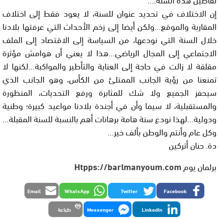
إن الاختلاف في تحديد عنوان للسنة، لا يعود فقط إلى اختلاف
المقاربة والموقع…ولكن أيضا إلى زخم الأحداث التي عرفتها بلادنا
خلال السنة التي نودعها، من السياسة إلى الاقتصاد إلى الملف
الاجتماعي إلى المجال الرياضي…هذا لا يعني أن هوامش مؤثرة
مقلقة لا زالت في حاجة إلى العناية والتأطير والمواكبة…لكنها لا
تمنعنا من رؤية الجانب الممتلئ من الكأس، وهو الجانب الذي
سيحفز الجميع ولا شك للمثابرة ورفع التحديات، المنظورة
والمستقبلية، لا سيما وأن في أجندة بلادنا مواعيد كبيرة؛ وطنية
ودولية…لهذا نودع سنة هامة برهانات أهم بالنسبة للسنة المقبلة…
وكل عام وأنتم والوطن بألف خير…
دة. حنان أتركين
برلمان يوم
Htpps://barlmanyoum.com
Email
WhatsApp
Twitter
Facebook
LinkedIn
Messenger
طباعة