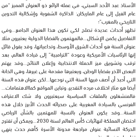
الأستاذ عبد الأحد السبتي، في عمله الرائع ذو العنوان المميز “من
عام الفيل إلى عام الماريكان: الذاكرة الشفوية وإشكالية التدوين
التاريخي بالمغرب”؛
تظهر أحداث عديدة تصلح لكي تكون هذا العنوان الجامع…وفي
التفاصيل يكمن الإشكال…فالمهتمون بالقضايا الدولية يعتبرون مثلا
عنوان السنة هو أحداث الشرق الأوسط، وتداعياتها، وقد يقول قائل
إنها الرئاسيات الأمريكية وعودة “الترامبية” إلى قيادة العالم، بعد
ترقب وتشويق ميز الحملة الانتخابية وإعلان النتائج…وقد يهتم
البعض الآخر بقضايا الوطن، ويعتبرها مقدمة على غيرها، وهي الخانة
التي أحبذ أن أصف فيها السنة التي نودعها…لكن عنوان هذه السنة
أيضا هو مثار اختلاف مرده التقدير، وتباين المواقع كماالاهتمامات…
فالمنشغلون بالملفات السياسية سيعتبرون ولا شك الاعتراف
الفرنسي بالسيادة المغربية على صحرائه الحدث الأبرز خلال هذه
السنة…وقد يكون العنوان بالنسبة للمهتمين بالشأن الرياضي
احتضان المملكة لنهائيات كأس العالم لسنة 2030…ويمكن أن تقترح
الحركة النسائية عنوان مراجعة مدونة الأسرة كأهم حدث ينهي
تفاصيل هذه السنة….