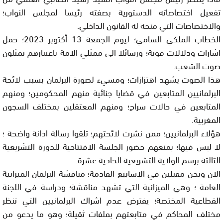
تفعيل اختصاصاته الدستورية بصفته رئيسا لمجلس النواب؛
والاختصاصات التي منحه له القانون الداخلي.
الخطاب الملكي السامي؛ ليوم الجمعة 13 أكتوبر 2023؛ حمل
اشارات ودلالات قوية؛ ورسائلا الى ممثلي الامة باعتبارهم يمثلون
صوت الشعب.
هذا الصوت يشهد اهتزازات؛ ومسيء لصورة البرلمان بسبب لائحة
البرلمانيين المتابعين في قضايا جنائية منهم المحكومين؛ ومنهم
المتابعين في حالات سراح؛ ومنهم المعتقلين بمختلف السجون
المغربية.
هؤلاء البرلمانيين؛ ممن نشرت لائحتهم؛ تلقوا رسالة ادانة واضحة ؛
لا لبس فيها؛ بمنعهم حضور الجلسة الافتتاحية للدورة التشريعية
الثالثة برسم الولاية التشريعية الحادية عشرة.
الان ونحن مقبلين في الاسابيع القادمة؛ مناقشة البرلمان الميزانية
العامة ؛ وهي الميزانية التي تشهد مناقشة؛ ودراسة في اللجنة
القطاعية المختصة؛ يفترض عدم اشراك البرلمانيين التي تنظر
مختلف المحاكم في متابعتهم بملفات ثقيلة؛ وهو ما يدعو من