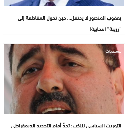
يعقوب المنصور لا يحتفل… حين تحول المقاطعة إلى
“زريبة” انتخابية!
مستجدات
التوريث السياسي للنخب: تحدٍّ أمام التجديد الديمقراطي