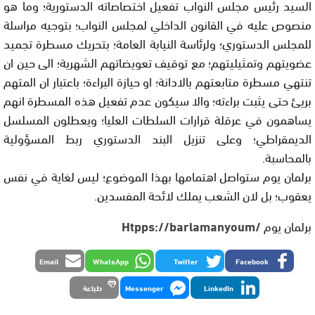
السيد رئيس مجلس النواب تفعيل اختصاصاته الدستورية؛ وما هو
منصوص عليه في القانون الداخلي لمجلس النواب؛ بتوجيه مراسلة
للمجلس الدستوري؛ ولرئاسة النيابة العامة؛ بتحريك مسطرة تجميد
عضويتهم وتمثيليتهم؛ مع توقيف تعويضاتهم الشهرية؛ الى حين ان
تنتهي مسطرة متابعتهم بالادانة؛ او حيازة البراءة؛ باعتبار ان المتهم
بريئ حتى يثبت براءته؛ والا سيكون عدم تفعيل هذه المسطرة انهم
يساهمون في عرقلة قرارات السلطات العليا؛ ويعطلون المسلسل
الديمقراطي؛ وعلى تنزيل البند الدستوري ربط المسؤولية
بالمحاسبة.
برلمان يوم ستواصل اهتمامها بهذا الموضوع؛ ليس لغاية في نفس
يعقوب؛ بل لان الشعب يملك لائحة المفسدين.
برلمان يوم
/Htpps://barlamanyoum
Email
WhatsApp
Twitter
Facebook
LinkedIn
Messenger
طباعة