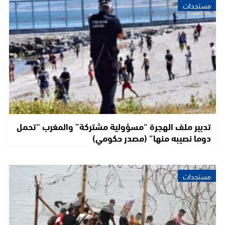
مستجدات
تدبير ملف الهجرة “مسؤولية مشتركة” والمغرب “تحمل
دوما نصيبه منها” (مصدر حكومي)
مستجدات