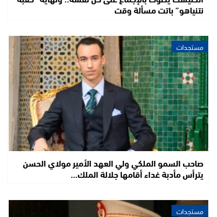
نتنياهو” باتت مسألة وقت
مستجدات
صاحب السمو الملكي ولي العهد الأمير مولاي الحسن
يترأس مأدبة غداء أقامها جلالة الملك…
مستجدات