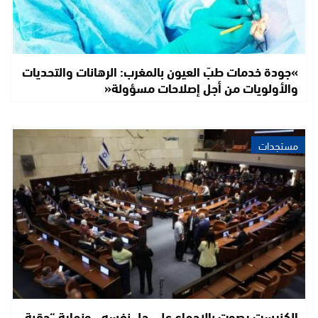
»جودة خدمات طبّ العيون بالمغرب: الرهانات والتحديات
والأولويات من أجل إصلاحات مسؤولة«
مستجدات
الكنيست يصوت بالإجماع على حل نفسه.. ونهاية “حقبة