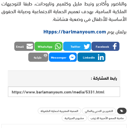
والناضور وأكادير وتيط مليل وكلميم وتارودانت، طبقا للتوجيهات
الملكية السامية، بهدف تعميم الحماية الاجتماعية وصيانة الحقوق
الأساسية للأطفال في وضعية هشاشة.
برلمان يوم
Htpps://barlmanyoum.com
Email
WhatsApp
Twitter
Facebook
LinkedIn
Messenger
طباعة
رابط المشاركة :
التقرير بن الادبي والمالي
العصبة المغربية لحماية الطفولة
صاحبة السمو الأميرة للا زينب
مشروع الميزانية