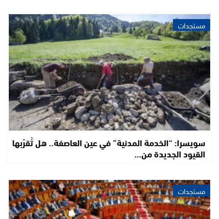
مستجدات
سويسرا: “الخدمة المدنية” في عين العاصفة.. هل تُقرّبها
القيود الجديدة من…
مستجدات