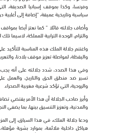
وفرنسا، وكذا بموقف إسبانيا الصديقة، الت
سياسية وتاريخية عميقة، “إضافة إلى أغلبية دو
وأضاف جلالته قائلا ” كما نعتز أيضا بمواقف 
والتزام، الوحدة الترابية للمملكة، لاسيما تل
واغتنم جلالة الملك هذه المناسبة للتأكيد على
واليقظة، لمواصلة تعزيز موقف بلادنا، والتعر
وفي هذا الصدد، شدد جلالته على أنه يجب ش
تسير ضد منطق الحق والتاريخ، والعمل على إق
والروحية، التي تؤكد شرعية مغربية الصحراء.
وأبرز صاحب الجلالة أن هذا الأمر يقتضي تضا
والمدنية، وتعزيز التنسيق بينها، بما يضفي النجا
ودعا جلالة الملك، في هذا السياق، إلى الم
هياكل داخلية ملائمة، بموارد بشرية مؤهلة، 