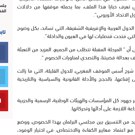
ي تعرف خبايا هذا الملف، بما يحمله موقفها من دلالات
جلسة
الغذ
ل الاتحاد الأوروبي”.
الدول العربية والإفريقية الشقيقة، التي تساند، بكل وضوح
تاب
ك التي فتحت قنصليات لها في العيون والداخلة”.
 أن ” المرحلة المقبلة تتطلب من الجميع، المزيد من التعبئة
يف بعدالة قضيتنا، والتصدي لمناورات الخصوم “.
رح أسس الموقف المغربي، للدول القليلة، التي ما زالت
ناعها، بالحجج والأدلة القانونية والسياسية والتاريخية
فر جهود كل المؤسسات والهيئات الوطنية، الرسمية والحزبية
عة اللازمة على أدائها وتحركاتها.
زيد من التنسيق بين مجلسي البرلمان بهذا الخصوص، ووضع
مع اعتماد معايير الكفاءة والاختصاص، في اختيار الوفود،