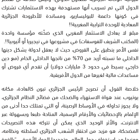
الدول التي تم تسريب أنها مستهدفة بهذه الاستثمارات تشترك
في كونها داعمة للبوليساريو، ومساندة للأطروحة الجزائرية
المعادية للوحدة الترابية المغربية!!
مبلغ لا يعادل الاستثمار المغربي الذي ضخّته مؤسسة واحدة
(المكتب الشريف للفوسفات) في مشروعها في نيجيريا أو أثيوبيا!!.
نفس الأمر ينطبق على القروض، حيث لا يعقل لدولة يشكل دينها
الداخلي ما نسبته أزيد من 70% من ناتجها الداخلي الخام (مع دين
خارجي بسيط في حدود 3 مليارات دولار) أن تقدم أي قروض أو
مساعدات مالية لغيرها من الدول الأفريقية.
خلاصة القول، أن تصريح الرئيس الجزائري تبون كالعادة، مكانه
يوتيوب عند هواة الاستهزاء والضحك من فضائح النظام الجزائري،
ولا يجوز تداوله في الأوساط الرصينة، أو التي تمتلك حدا أدنى من
الإلمام بالإحصائيات والأرقام الرسمية، المتاحة طبعا وبسهولة عبر
الانترنت، والأثر الوحيد الذي يمكن أن تتركه هذه التصريحات
المضحكة، هو مزيد من احتقار الشعب الجزائري لسلطته ونظامه،
ومزيدا من استخفاف دول العالم، وتحديدا الجوار الأفريقي “بالقوة