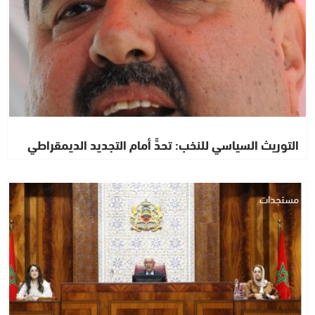
التوريث السياسي للنخب: تحدٍّ أمام التجديد الديمقراطي
مستجدات