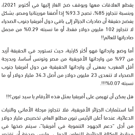
يقطع العلاقات معها ويوقف ضخ الغاز إليها في أكتوبر 2021)،
وبنسبة تتجاوز 85%، تصبح 93.3% إذا أضفنا موريتانيا ومصر، بشكل
يفضح حقيقة أن صادرات الجزائر إلى باقي دول أفريقيا جنوب الصحراء
لا تتجاوز 102 مليون دولار فقط، أو ما نسبته 0.29% من مجمل
صادراتها للعالم!!
أما وضع وارداتها فهو أكثر كارثية، حيث تستورد في الحقيقة أزيد
من 97% من وارداتها الأفريقية من مصر وتونس أساسا، وبدرجة
أقل المغرب؛ بمعنى أن وارداتها الحقيقية من دول أفريقيا جنوب
الصحراء لا تتعدى 23 مليون دولار من أصل 34.3 مليار دولار أو ما
نسبته 0.07%!!!.
هل يمكن أن تهيمن على أفريقيا بمثل هذه الأرقام يا سيد تبون؟!!
أما استثمارات الجزائر الأفريقية، فلا تتجاوز مرحلة الأماني والنيات
الدعائية، عندما أعلن الرئيس تبون مطلع العام، تخصيص مليار دولار
من أجل “دعم الجهود التنموية في أفريقيا”، سيتم ضخها في
ميزانية الوكالة الجزائرية للتعاون الدولي. وليس صدفة أن تقتصر