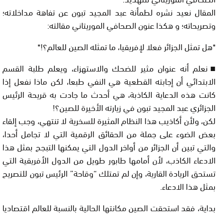
المقال نعيد نشره لطمأنة عبد المجيد تبون عن تفاهة مداخلاته؛
وتصريحاته؛ و هكذا عنون الصحافي الموريتاني مقالته:
*هل تمثل الجزائر فعلا لإفريقيا، ما تمثله الصين للعالم؟!*
■نعلم أنه عنوان مثير للضحك والاستهزاء، ويعلم طلبة القسم
الابتدائي أن إجابته القطعية هي النفي طبعا، لكن ماذا نفعل إذا
كانت هذه الدعاية الكاذبة، هي أحدث ما جادت به قريحة الرئيس
الجزائري عبد المجيد تبون في زيارته الأخيرة للصين؟!
لكن، ولأن أكاذيب هذا النظام المثيرة للسخرية لا تنتهي، وجب إلقاء
بعض الضوء على جملة من الحقائق الرقمية التي لا تجامل أحدا،
والتي تبين أن الجزائر من أواخر الدول التي يمكنها التبجح بمثل هذا
الادعاء الكاذب، لأن أمامها طابور طويل من الدول الأفريقية التي
تستحق الريادة القارية، وإن لم تمتلك “وقاحة” الرئيس تبون للتصريح
بمثل هذا الادعاء.
بداية، فقد استحقت الصين مكانتها الحالية بالنسبة للعالم اقتصاديا