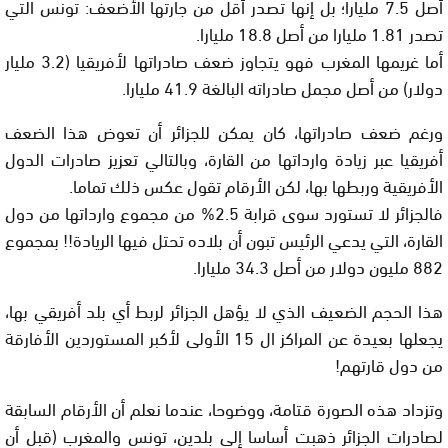
أصل 7.5 مليارا؛ بل إنها تصدر أقل من جارتها الأضعف: تونس التي
تصدر 1.81 مليارا من أصل 18.8 مليارا.
أما غريمها المغرب فهو يتجاوز ضعف صادراتها لأفريقيا (3.2 مليار
دولار) من أصل مجمل صادراته البالغة 41.9 مليارا.
ورغم ضعف صادراتها، كان يمكن للجزائر أن تعوض هذا الضعف
أفريقيا عبر زيادة وارداتها من القارة، وبالتالي تعزيز صادرات الدول
الأفريقية وربطها بها، لكن الأرقام تقول عكس ذلك تماما.
فالجزائر لا تستورد سوى قرابة 2.5% من مجموع وارداتها من دول
القارة، التي يدعي الرئيس تبون أن بلاده تحتل فيها الريادة!! بمجموع
882 مليون دولار من أصل 34.3 مليارا.
هذا الحجم الضعيف الذي لا يؤهل الجزائر لربط أي بلد أفريقي بها،
يجعلها بعيدة عن المراكز ال 15 الأولى لأكبر المستوردين الأفارقة
من دول قارتهم!
وتزداد هذه الصورة قتامة، ووضوحا، عندما نعلم أن الأرقام السابقة
لصادرات الجزائر ذهبت أساسا إلى بلدين، تونس والمغرب (قبل أن