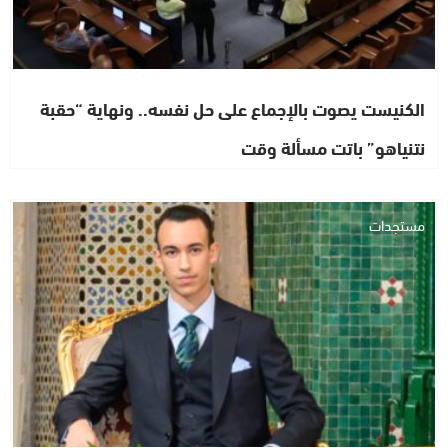
الكنيست يصوت بالإجماع على حل نفسه.. ونهاية “حقبة
نتنياهو” باتت مسألة وقت
مستجدات