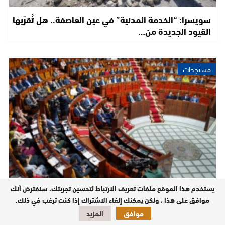
سويسرا: “الخدمة المدنية” في عين العاصفة.. هل تُقرّبها
القيود الجديدة من…
مستجدات
استحقاقات 2026: مال الشبهات وإبعاد الوجوه
يستخدم هذا الموقع ملفات تعريف الارتباط لتحسين تجربتك. سنفترض أنك
المشبوهة عن المؤسسات المنتخبة؟”
موافق على هذا ، ولكن يمكنك إلغاء الاشتراك إذا كنت ترغب في ذلك.
موافق
المزيد