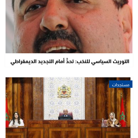
التوريث السياسي للنخب: تحدٍّ أمام التجديد الديمقراطي
مستجدات