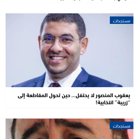
مستجدات
يعقوب المنصور لا يحتفل… حين تحول المقاطعة إلى
“زريبة” انتخابية!
مستجدات