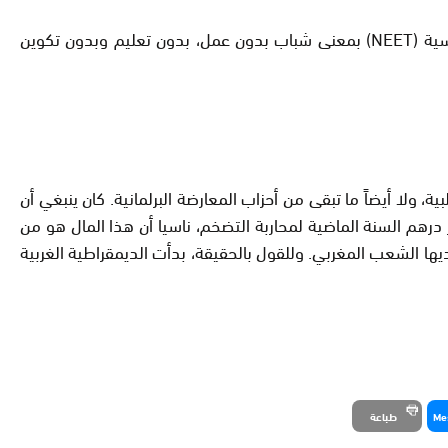
ـ 25،2 في المئة من الشباب والنساء، ما بين 15 و24 سنة، لا تكوين مهني لهم، لا دبلوم، وهم خارج ميدان الشغل، نسميهم بالفرنسية (NEET) بمعنى شباب بدون عمل، بدون تعليم وبدون تكوين
روف منذ زمان، لا تتحدث الحكومة عنه في مشروع قانون المالية لسنة 2024، ولا أحزاب الأغلبية، ولا أيضاً ما تبقى من أحزاب المعارضة البرلمانية. كان ينبغي أن
ضوع جزءا من صلب مشروع ميزانية 2024. والأدهى من هذا، أن وزيرا تجرأ بالقول إن الحكومة قامت بتخصيص 40 مليار درهم السنة الماضية لمحاربة التضخم، ناسيا أن هذا المال هو من
يها الشعب المغربي. وللقول بالحقيقة، بدأت الديمقراطية الغربية
Me
طباعة