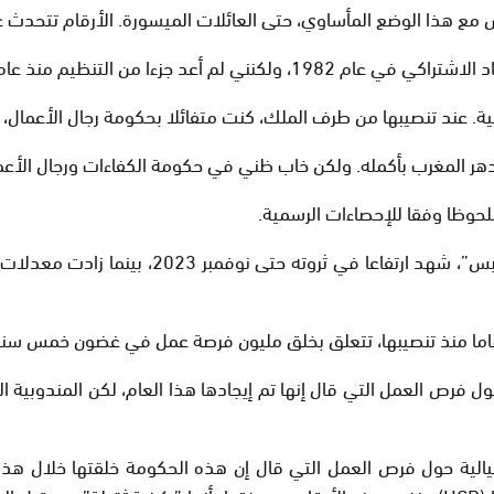
ش مع هذا الوضع المأساوي، حتى العائلات الميسورة. الأرقام تتحدث 
عد جزءا من التنظيم منذ عام 2000.
دهر المغرب بأكمله. ولكن خاب ظني في حكومة الكفاءات ورجال الأعم
لحوظا وفقا للإحصاءات الرسمية.
رئيس الحكومة، على سبيل المثال، وفقا لموقع ا
رقاما منذ تنصيبها، تتعلق بخلق مليون فرصة عمل في غضون خمس سن
حد الوزراء أرقاما خيالية حول فرص العمل التي قال إنها تم إيجادها هذا العام،