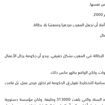
عن نفسها.
ال.
لمليارديرات “فوربس”، شهد ارتفاعا في ثروته حتى نوفمبر 2023، بينما زادت معدلات البطالة في المغرب بشكل حقيقي. يبدو أن حكومة رجال الأعمال
وات، ولكن الواقع يظهر عكس ذلك.
 لكن المندوبية السامية للتخطيط تقول إن الحكومة لم تخلق فرص عمل، بل قامت
خلال تقديم مشروع ميزانية عام 2024، قدم أحد الوزراء أرقاما خيالية حول فرص العمل التي قال إن هذه الحكومة خلقتها خلال هذه السنة، والتي بلغت 313000 وظيفة. ولكن مؤسسة دستورية