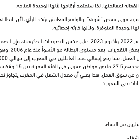
فعالة لمعالجتها. لذا سنعتمد أرقامها لأنها الوحيدة المتاحة.
ة، فهي تنقص “شْوِية”. والواقع المعايش يؤكد الرأي، لأن البطالة
ا الوحيدة المتوفرة، ولأنها كارثة إحصائية.
طالة هو الأسوأ منذ عام 2006، وهو العام الذي بدأت فيه الإحصائيات الرسمية.
ابات في المغرب: