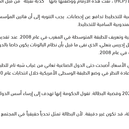
مختصة بالإحصائيات، المعروفة باسم المندوبية السامية للتخطيط (HCP) ، نفت هذه الأرقام ووصف
ية للتخطيط تدافع عن إحصاءات. يجب التنويه إلى أن هاتين المؤسس
لمندوبية السامية للتخطيط.
المندوبية السامية للتخطي
احل إدريس بنعلي، الذي نفى ما قيل بأن نظام البالونات يكون خاصا با
عام 2008.
ب جائحة كوفيد 19 والزيادة الكبيرة في الأسعار، أصبحت حتى الدول الصناعية تعاني من
الآن، دعونا نعود إلى موضوعنا حول مشروع قانون المالية لعام 2024 وقضية البطالة. تقول الحكومة
 قد تكون غير دقيقة. لأن البطالة تمثل تحدياً حقيقياً في المجتم