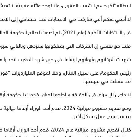
البطالة تنخر جسم الشعب المغربي، ولا توجد عائلة مغربية لا تعي
لا أخفي عنكم أنني شاركت في الانتخابات منذ انضمامي إلى الاتحاد الاشتراكي في عام 1982، ولكنني لم أ
في الانتخابات الأخيرة (عام 2021)، لم أصوت لصالح الحكومة الحالية. عند تنصيبها من طرف الملك، كنت متفائلا بحكومة رجال الأعمال، آملا أن تجعل المغرب مزدهرا ومنعشا بلا بطالة.
قلت مع نفسي إن الشركات التي يمتلكونها ستزدهر، وبالتالي سيز
شهدت شركاتهم وثرواتهم ارتفاعا، في حين شهد المغرب انحدارا م
قد فشلت في مهمتها.
لا داعي للإسراع، في الحقيقة ساطعة للعيان. قدمت الحكومة أ
ومع تقديم مشروع ميزانية 2024، قدم أ
بتدمير فرص عمل بشكل أكبر.