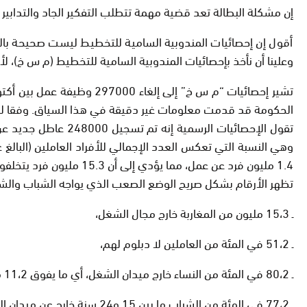
إن مشكلة البطالة تعد قضية مهمة تتطلب التفكير الجاد والتدابير ال
أقول إن إحصائيات المندوبية السامية للتخطيط ليست صحيحة بالمر
وعلينا أن نأخذ بإحصائيات المندوبية السامية للتخطيط (م س خ)، لأنه
الحكومة قد قدمت معلومات غير دقيقة في هذا السياق. وفقا لبعض التقديرات، يعد مستوى الب
1.4 مليون فرد عن عمل، مما يؤدي إلى أن 15.3 مليون فرد يتخلفون عن سوق العمل. هذا يعني أن معدل الشغل في المغرب يتجاوز نحو 44.3٪، وهو أدنى مستوى في تاريخ المغرب.
تظهر الأرقام بشكل صريح الوضع الصعب الذي يواجه الشباب والش
ـ 15،3 مليون من المغاربة خارج مجال الشغل،
ـ 51،2 في المئة من العاملين لا دبلوم لهم،
ـ 80،2 في المئة من النساء خارج ميدان الشغل، أي ما يفوق 11،2 مليون من النساء،
ـ 77،2 في المئة من الشباب ما بين 15 و24 سنة خارج عن ميدان الشغل،