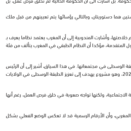
تها بأنها ” كذبة ثقيلة” من قبل الحكومة. بل أشارت الى أن الحكومة الحالية لم تخلق فرص عمل، بل
تين هما دستوريتان، وبالتالي رؤسائها يتم تعيينهم من قبل ملك
ط تأسست في عام 2006 وأجرت إحصائية وتعريف للطبقة المتوسطة في المغرب في عام 2008. عند تقديم خلاصتها، وأشارت المندوبية إلى أن المغرب يعتمد نظاما يعرف بـ
لدول المتقدمة، مؤكدا أن النظام الطبقي في المغرب يتألف من فئة
 غياب شبه تام للطبقة الوسطى في مجتمعاتها. في هذا السياق، أشير إلى أن الرئيس
الحالي للولايات المتحدة الأمريكية، جو بايدن، قد قدم مشروعا لإعادة النظر في وضع الطبقة الوسطى الأمريكية خلال انتخابات عام 2020، وهو مشروع يهدف إلى تعزيز الطبقة الوسطى في الولايات
 إنها تهدف إلى إرساء أسس الدولة الاجتماعية، ولكنها تواجه صعوبة في خلق فرص العمل، رغم أنها
ع المغربي، وأن الأرقام الرسمية قد لا تعكس الوضع الفعلي بشكل