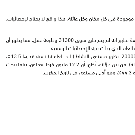
 موجودة في كل مكان وكل عائلة. هذا واقع لا يحتاج لإحصائيات.
تشير إحصائيات “م س خ” إلى إلغاء 297000 وظيفة عمل بين أكتوبر 2022 وأكتوبر 2023. على عكس التصريحات الحكومية، فإن الحقيقة تظهر أنه لم يتم خلق سوى 31300 وظيفة عمل، مما يظهر أن
تقول الإحصائيات الرسمية إنه تم تسجيل 248000 عاطل جديد عن العمل، مما رفع إجمالي عدد العاطلين في المغرب إلى حوالي 2000000. يظهر مستوى النشاط (اليد العاملة) نسبة قدرها 13.5٪،
وهي النسبة التي تعكس العدد الإجمالي للأفراد العاملين (البالغ عددهم 27.5 مليون مواطن مغربي في الفئة العمرية بين 15 و64 سنة). من بين هؤلاء، يُظهر أن 12.2 مليون فردا يعملون، بينما يبحث