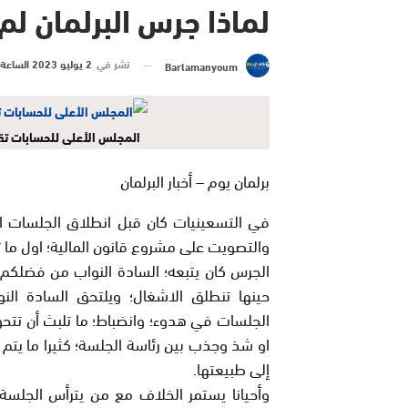
لماذا جرس البرلمان لم 
نشر في
2 يوليو 2023 الساعة 16 و 57 دقيقة
Barlamanyoum
المجلس الأعلى للحسابات تقا
برلمان يوم – أخبار البرلمان
في التسعينيات كان قبل انطلاق الجلسات ال
والتصويت على مشروع قانون المالية؛ اول ما ت
الجرس كان يتبعه؛ السادة النواب من فضلكم ا
حينها تنطلق الاشغال؛ ويلتحق السادة الن
الجلسات في هدوء؛ وانضباط؛ ما تلبث أن تت
او شذ وجذب بين رئاسة الجلسة؛ كثيرا ما يتم 
إلى طبيعتها.
وأحيانا يستمر الخلاف مع من يترأس الجلسة؛