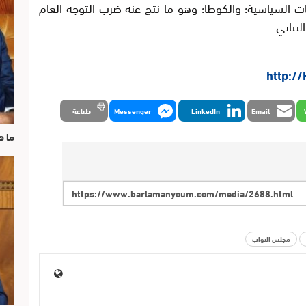
ت السياسية؛ والكوطا؛ وهو ما نتج عنه ضرب التوجه العام
نيابي.
http:/
Email
LinkedIn
Messenger
طباعة
ما ه
مجلس النواب