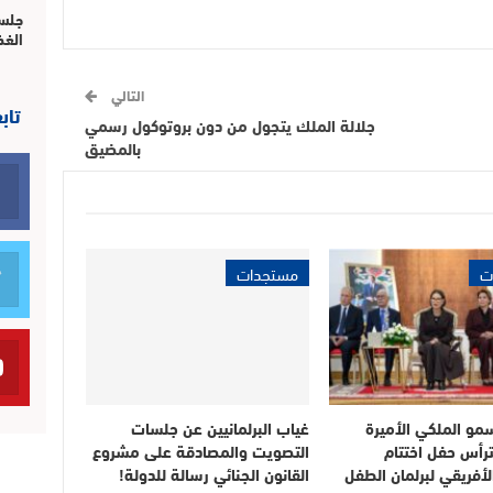
جلسة
الغذ
التالي
تاب
جلالة الملك يتجول من دون بروتوكول رسمي
بالمضيق
ت
مستجدات
مو الملكي الأميرة
غياب البرلمانيين عن جلسات
ترأس حفل اختتام
التصويت والمصادقة على مشروع
لأفريقي لبرلمان الطفل
القانون الجنائي رسالة للدولة!