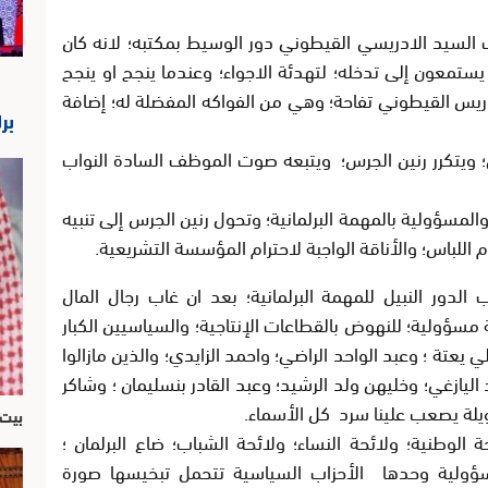
ب السيد الادريسي القيطوني دور الوسيط بمكتبه؛ لانه كان
 يستمعون إلى تدخله؛ لتهدئة الاجواء؛ وعندما ينجح او ينجح
إدريس القيطوني تفاحة؛ وهي من الفواكه المفضلة له؛ إضافة
بر
؛ ويتكرر رنين الجرس؛ ويتبعه صوت الموظف السادة النواب
المسؤولية بالمهمة البرلمانية؛ وتحول رنين الجرس إلى تنبيه
اللباس؛ والأناقة الواجبة لاحترام المؤسسة التشريعية.
الدور النبيل للمهمة البرلمانية؛ بعد ان غاب رجال المال
ة مسؤولية؛ للنهوض بالقطاعات الإنتاجية؛ والسياسيين الكبار
ي يعتة ؛ وعبد الواحد الراضي؛ واحمد الزايدي؛ والذين مازالوا
اليازغي؛ وخليهن ولد الرشيد؛ وعبد القادر بنسليمان ؛ وشاكر
ويلة يصعب علينا سرد كل الأسماء.
بيت 
 الوطنية؛ ولائحة النساء؛ ولائحة الشباب؛ ضاع البرلمان ؛
سؤولية وحدها الأحزاب السياسية تتحمل تبخيسها صورة