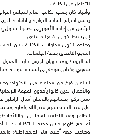
للتداول في الخلاف.
وأحيانا كان يلعب الكاتب العام لمجلس النوا
يضمن احترام السادة النواب؛ والنائبات؛ الذين
الرئيس في إعادة الأمور إلى نصابها؛ يتناول 
إلى سيجار كوبي رفيع المستوى.
وعندما تنتهي مداولات الاختلاف؛ يرن الجرس
المرجو الالتحاق بقاعة الجلسات.
اما اليوم ؛ وبعد دوبان الجرس؛ دابت العقول؛ و
شفوي وكتابي موجه إلى السادة النواب؛ احترام 
البرلمان فرغ من محتواه في الاجتهاد؛ وغاب 
والأعمال الذين كانوا يأخذون المهمة البرلماني
ممن تركوا بصماتهم بالبرلمان أمثال الراحلين عل
على قيد الحياة بينهم فتح الله ولعلو؛ ومحمد 
الطاهر؛ وعبد اللطيف السملالي ؛ واللائحة ط
أما مع ظهور جنس جديد للانتخابات ؛ اللائحة
وضاعت معه أحلام بناء الديمقراطية؛ والم