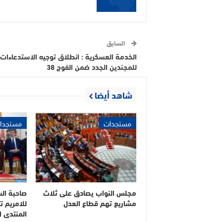
السابق
الخدمة العسكرية : انطلاق توجيه الاستدعاءات
للمجندين الجدد ضمن الفوج 38
شاهد أيضا
مستجدات
مستجدا
مجلس النواب يصادق على ثلاث
صاحبة الس
مشاريع تهم قطاع العدل
للامريم ت
المنتدى ا