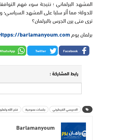
المشهد البرلماني ؛ نتيجة سوء فهم التوافقا
للدولة؛ مما أثر سلبا على المشهد السياسي؛ وال
ترى متى يرن الجرس بالبرلمان؟
برلمان يوم
/Htpps://barlamanyoum.com
WhatsApp
Twitter
Facebook
رابط المشاركة :
الادريسي القيطوني
جلسات عمومية
فتح الله ولعلو
Barlamanyoum