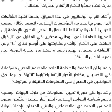
صارت فضاء مغذّيا للأخبار الزائفة والدعايات المضللة”.
وأشاد النواب البرلمانيون في هذا السياق، بخدمة تفنيذ الشائعات
التي تقوم بها عدد من المؤسسات الإعلامية لاسيما وكالة المغرب
العربي للأنباء والهيئة العليا للاتصال السمعي البصري بالإضافة إلى
المديرية العامة للأمن الوطني، محذرين في المقابل من “الإقبال
الملفت على الأخبار الزائفة ومشاركتها على أوسع نطاق (..)” ومن
“التفاهة والمحتوى الهجين باعتباره شكلا من الدعاية المزيفة التي
تؤثر سلبا على الناشئة”.
واعتبروا أن للحكومة والصحافة الجادة والمجتمع المدني مسؤولية
في التحسيس بمخاطر الأخبار الزائفة باعتبارها “انتهاكا جسيما لحق
المواطنين في الحصول على المعلومات الدقيقة والموثوقة”.
وشددوا على ضرورة تحيين المعلومات من طرف الجهات الرسمية
ودعم شفافية المواقع الإعلامية لنشر أخبار صحيحة، مثمّنين مقترح
المجلس الاقتصادي والاجتماعي والبيئي المتعلق بإحداث بوابة
رقمية عمومية للتحقق من المعلومات بخصوص الأخبار الرسمية