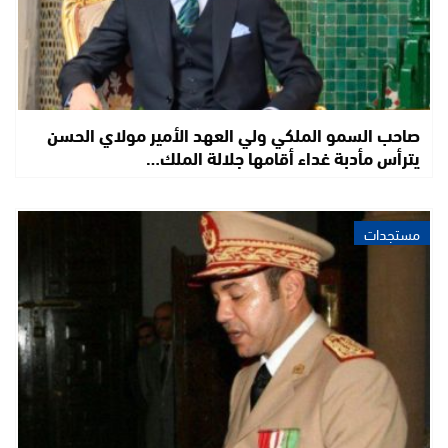
صاحب السمو الملكي ولي العهد الأمير مولاي الحسن
يترأس مأدبة غداء أقامها جلالة الملك…
مستجدات