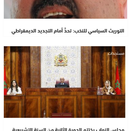
التوريث السياسي للنخب: تحدٍّ أمام التجديد الديمقراطي
مستجدات
مجلس النواب يختتم الدورة الثانية من السنة التشريعية