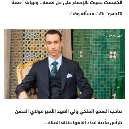
الكنيست يصوت بالإجماع على حل نفسه.. ونهاية “حقبة
نتنياهو” باتت مسألة وقت
مستجدات
صاحب السمو الملكي ولي العهد الأمير مولاي الحسن
يترأس مأدبة غداء أقامها جلالة الملك…