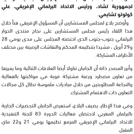
لجمهورية تشاد، ورئيس الاتحاد البرلماني الإفريقي، علي
كولوتو تشايمي.
وأوضح بلاغ لمجلس المستشارين أن المسؤول الإفريقي هنأ خلال
هذا اللقاء رئيس مجلس المستشارين على نجاح منتدى الحوار
البرلماني جنوب-جنوب الذي احتضنه المجلس على مدى يومي 28
و29 أبريل ، مشيدا بتنظيمه المحكم والنقاشات الرصينة بين مختلف
الأطراف المشاركة.
وأبرز المصدر ذاته أن الجانبان تناولا أيضا العلاقات الثنائية وما يميزها
من تعاون مضطرد ورغبة مشتركة قوية في مواكبتها بالفعالية
والنجاعة المطلوبتين من خلال مبادرات ملموسة تطال كل مجالات
التعاون ذات الاهتمام المشترك.
وفي هذا الإطار، يضيف البلاغ، استعرض الجانبان التحضيرات الجارية
بالبرلمان المغربي لاحتضان فعاليات الدورة 83 للجنة التنفيذية
للاتحاد البرلماني الإفريقي المزمع تظيمها يومي 21 و22 ماي
المقبل.