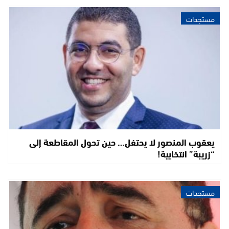
مستجدات
يعقوب المنصور لا يحتفل… حين تحول المقاطعة إلى
“زريبة” انتخابية!
مستجدات