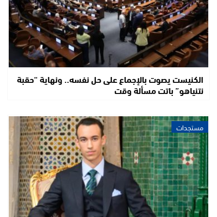
الكنيست يصوت بالإجماع على حل نفسه.. ونهاية “حقبة
نتنياهو” باتت مسألة وقت
مستجدات