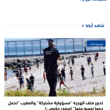
شاهد أيضا
مستجدات
تدبير ملف الهجرة “مسؤولية مشتركة” والمغرب “تحمل
دوما نصيبه منها” (مصدر حكومي)