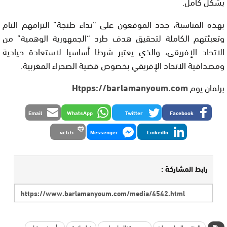
بشكل كامل.
بهذه المناسبة، جدد الموقعون على “نداء طنجة” التزامهم التام
وتعبئتهم الكاملة لتحقيق هدف طرد “الجمهورية الوهمية” من
الاتحاد الإفريقي، والذي يعتبر شرطا أساسيا لاستعادة حيادية
ومصداقية الاتحاد الإفريقي بخصوص قضية الصحراء المغربية.
برلمان يوم
Htpps://barlamanyoum.com
Email
WhatsApp
Twitter
Facebook
LinkedIn
Messenger
طباعة
رابط المشاركة :
المنتدى الدولي مدايز
جمهوريةةالبوليساريو
نداء طنجة
وأوربينو بوتيلو