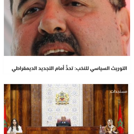
التوريث السياسي للنخب: تحدٍّ أمام التجديد الديمقراطي
مستجدات