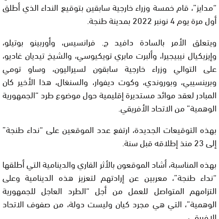
“مدايز”، قام خمسة وزراء خارجية سابقين بتوقيع النداء الذي أطلق
أول مرة يوم 4 نونبر 2022 بمدينة طنجة.
ويتعلق الأمر بالسادة دافيد ج. فرانسيس، وأوربينو بوتيلو،
وإيزيكيال نيبيجيرا، وألبرت مابري تويكيوسي، والشيخ تيديان غاديو،
على التوالي وزراء خارجية سابقون لسيراليون، وساو تومي
وبرينسيبي، وبوروندي، وكوت ديفوار، والسنغال، هذا الأخير كان
المبادر لعقد موائد مستديرة إقليمية حول موضوع طرد “الجمهورية
الوهمية” من الاتحاد الأفريقي.
بهذه التوقيعات الجديدة، ارتفع عدد الموقعين على “نداء طنجة”
إلى 23 منذ إطلاقه قبل سنة.
بهذه المناسبة، أشاد الموقعون بالأثر القاري والدينامية التي أطلقها
“نداء طنجة”، معربين عن إرادتهم لتعزيز هذه الدينامية وعلى
التزامهم المتواصل للعمل من أجل “الطرد العاجل للجمهورية
الوهمية”، التي هي مجرد كيان وليست دولة، من صفوف الاتحاد
الإفريقي.