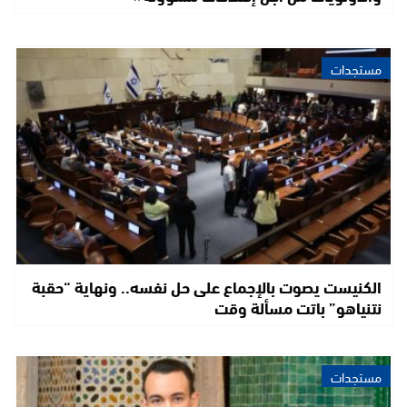
مستجدات
الكنيست يصوت بالإجماع على حل نفسه.. ونهاية “حقبة
نتنياهو” باتت مسألة وقت
مستجدات