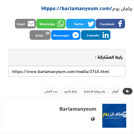
برلمان يوم
/Htpps://barlamanyoum.com
Email
WhatsApp
Twitter
Facebook
LinkedIn
Messenger
طباعة
رابط المشاركة :
أزيلال
بلاغ وزارة الداخلية
زلزال الحوز
عدد القتلى
Barlamanyoum