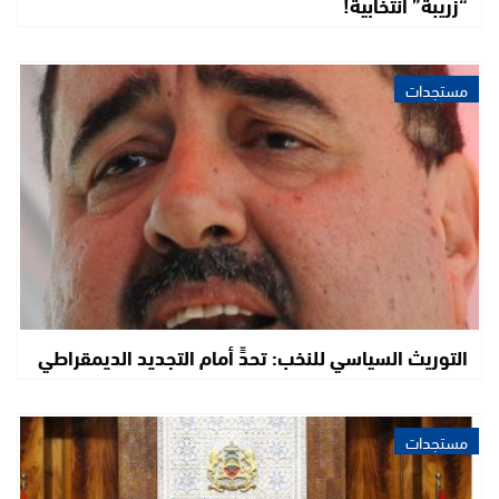
“زريبة” انتخابية!
مستجدات
التوريث السياسي للنخب: تحدٍّ أمام التجديد الديمقراطي
مستجدات