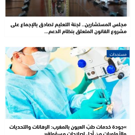
مجلس المستشارين.. لجنة التعليم تصادق بالإجماع على
مشروع القانون المتعلق بنظام الدعم…
مستجدات
»جودة خدمات طبّ العيون بالمغرب: الرهانات والتحديات
والأولويات من أجل إصلاحات مسؤولة«