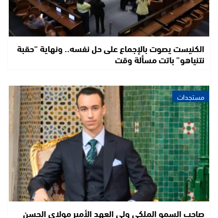
الكنيست يصوت بالإجماع على حل نفسه.. ونهاية “حقبة
نتنياهو” باتت مسألة وقت
مستجدات
صاحب السمو الملكي ولي العهد الأمير مولاي الحسن