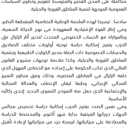
متكاملة على المدى القصير والمتوسط لتقويم وتطوير السياسات
العمومية الموجهة لتنمية المناطق القروية والجبلية.
سادسا : ترسيخا لهذه الملحمة الوطنية التضامنية المنقطعة النظير،
وفي إطار القوة الإقتراحية المعهودة في نهج الحركة الشعبية،
وبالموازاة مع الحساب الخصوصي المحدث لتدبير أثار الزلزال فإن
الحزب يقترح إمكانية دراسة توجيه أولويات مختلف الصناديق
والحسابات الخصوصية ذات الصلة بتدبير الكوارث الطبيعية وبتنمية
المناطق القروية والجبلية، وكذا ملاءمة توجهات مشروع القانون
المالي الذي تنكب الحكومة على إعداده مع الخصاص المهول الذي
خلفه الزلزال في المناطق المتضررة، وذلك وفق منظور التمييز
المجالي الإيجابي، وطبقا لرهان الإنصاف والعدالة المجالية
والإجتماعية الذي جعل منه النموذج التنموي الجديد إحدى ركائزه
الأساسية.
وفي نفس الصدد يقترح الحزب إمكانية دراسة تخصيص مجالس
الجهات دوراتها المرتقبة بداية شهر أكتوبر، والمخصصة للدراسة
والمصادقة على ميزانياتها، لبرمجة جزء من ميزانياتها لإعادة تأهيل