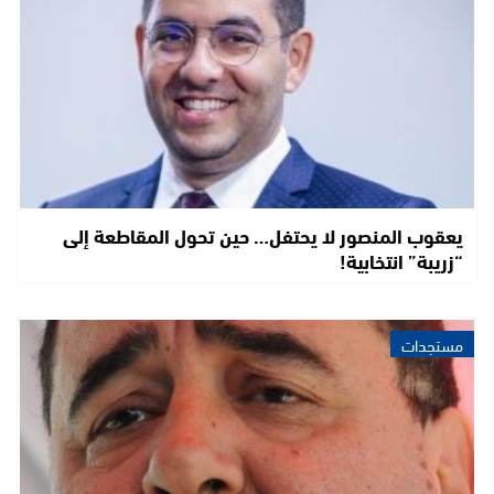
يعقوب المنصور لا يحتفل… حين تحول المقاطعة إلى
“زريبة” انتخابية!
مستجدات