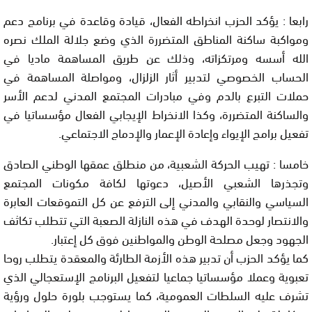
رابعا : يؤكد الحزب انخراطه الفعال، قيادة وقاعدة في برنامج دعم
ومواكبة ساكنة المناطق المتضررة الذي وضع جلالة الملك نصره
الله أسسه ومرتكزاته، وذلك عن طريق المساهمة ماديا في
الحساب الخصوصي لتدبير أثار الزلزال، ومواصلة المساهمة في
حملات التبرع بالدم وفي مبادرات المجتمع المدني لدعم الأسر
والساكنة المتضررة، وكذا الانخراط الإيجابي الفعال مؤسساتيا في
تفعيل برامج الإيواء وإعادة الإعمار والإدماج الاجتماعي.
خامسا : تهيب الحركة الشعبية، من منطلق عمقها الوطني الصادق
وتجذرها الشعبي الأصيل، دعوتها لكافة مكونات المجتمع
السياسي والنقابي والمدني إلى الترفع عن كل التموقعات العابرة
والانتصار لوحدة الهدف في هذه النازلة الصعبة التي تتطلب تكاثف
الجهود وجعل مصلحة الوطن والمواطنين فوق كل إعتبار.
كما يؤكد الحزب أن تدبير هذه الأزمة الطارئة والمعقدة يتطلب روحا
تعبوية وعملا مؤسساتيا جماعيا لتفعيل البرنامج الإستعجالي الذي
تشرف عليه السلطات العمومية، كما يستوجب بلورة حلول ورؤية