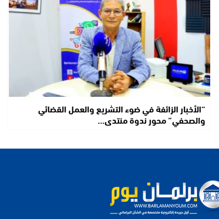
“الأخبار الزائفة في ضوء التشريع والعمل القضائي
والصحفي” محور ندوة منتدى…