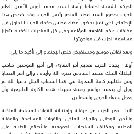
الحركة الشعبية اجتماعا ترأسه السيد محمد أوزين الأمين العام
للحزب بحضور السيد محند العنصر رئيس الحزب، وقد خصص هذا
الإجتماع الذي تميز بحضور أعضاء مجلس حكماء الحزب للتداول في
مخلفات هذه الفاجعة المؤلمة وفي كل المبادرات الكفيلة بتعزيز
مساهمة الحزب في مواجهتها.
وبعد نقاش موسع ومستفيض خلص الإجتماع إلى تأكيد ما يلي:
أولا : يجدد الحزب تقديم أحر التعازي إلى أمير المؤمنين صاحب
الجلالة الملك محمد السادس نصره الله وأيده ، وإلى أسر الضحايا
ومن خلالهم كافة المغاربة في هذا المصاب الجلل داعيا الله عز
وجل أن يتغمد بواسع رحمته شهداء هذه الكارثة الطبيعية وأن
يعجل بشفاء الجرحى والمصابين.
ثانيا : يعبر الحزب عن عرفانه وإمتتنانه للقوات المسلحة الملكية
والأمن الوطني والدرك الملكي والقوات المساعدة والوقاية
المدنية ومختلف السلطات العمومية والأطقم الطبية على
مجهوداتهم الجبارة المتواصلة، تحت إشراف القائد الأعلى ورئيس