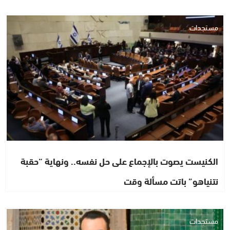
مستجدات
الكنيست يصوت بالإجماع على حل نفسه.. ونهاية “حقبة
نتنياهو” باتت مسألة وقت
مستجدات