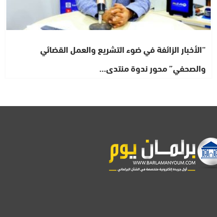
“الأخبار الزائفة في ضوء التشريع والعمل القضائي
والصحفي” محور ندوة منتدى…