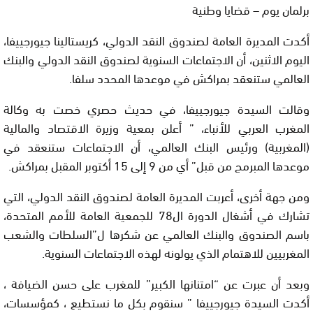
برلمان يوم – قضايا وطنية
أكدت المديرة العامة لصندوق النقد الدولي، كريستالينا جيورجييفا،
اليوم الاثنين، أن الاجتماعات السنوية لصندوق النقد الدولي والبنك
العالمي ستنعقد بمراكش في موعدها المحدد سلفا.
وقالت السيدة جيورجييفا، في حديث حصري خصت به وكالة
المغرب العربي للأنباء، ” أعلن بمعية وزيرة الاقتصاد والمالية
(المغربية) ورئيس البنك العالمي، أن الاجتماعات ستنعقد في
موعدها المبرمج من قبل” أي من 9 إلى 15 أكتوبر المقبل بمراكش.
ومن جهة أخرى، أعربت المديرة العامة لصندوق النقد الدولي، التي
تشارك في أشغال الدورة ال78 للجمعية العامة للأمم المتحدة،
باسم الصندوق والبنك العالمي عن شكرها ل”السلطات والشعب
المغربيين للاهتمام الذي يولونه لهذه الاجتماعات السنوية.
وبعد أن عبرت عن “امتنانها الكبير” للمغرب على حسن الضيافة ،
أكدت السيدة جيورجييفا ” سنقوم بكل ما نستطيع ، كمؤسسات،