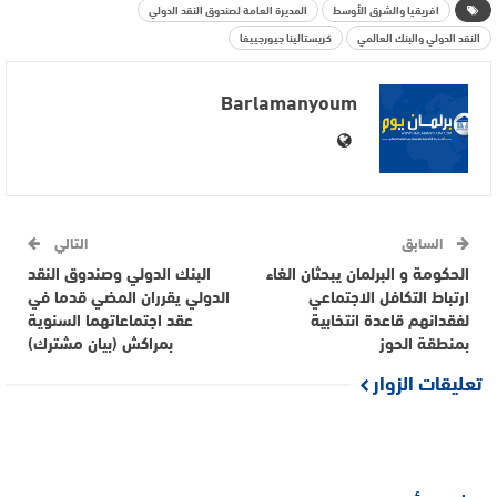
افريقيا والشرق الأوسط
المديرة العامة لصندوق النقد الدولي
النقد الدولي والبنك العالمي
كريستالينا جيورجييفا
Barlamanyoum
السابق
التالي
الحكومة و البرلمان يبحثان الغاء
البنك الدولي وصندوق النقد
ارتباط التكافل الاجتماعي
الدولي يقرران المضي قدما في
لفقدانهم قاعدة انتخابية
عقد اجتماعاتهما السنوية
بمنطقة الحوز
بمراكش (بيان مشترك)
تعليقات الزوار