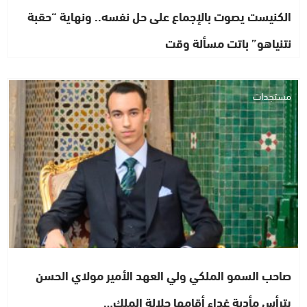
الكنيست يصوت بالإجماع على حل نفسه.. ونهاية “حقبة
نتنياهو” باتت مسألة وقت
مستجدات
صاحب السمو الملكي ولي العهد الأمير مولاي الحسن
يترأس مأدبة غداء أقامها جلالة الملك…