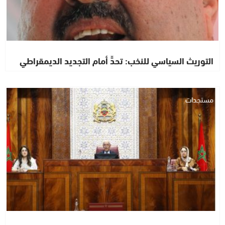
التوريث السياسي للنخب: تحدٍّ أمام التجديد الديمقراطي
مستجدات