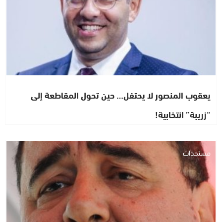
يعقوب المنصور لا يحتفل… حين تحول المقاطعة إلى
“زريبة” انتخابية!
مستجدات