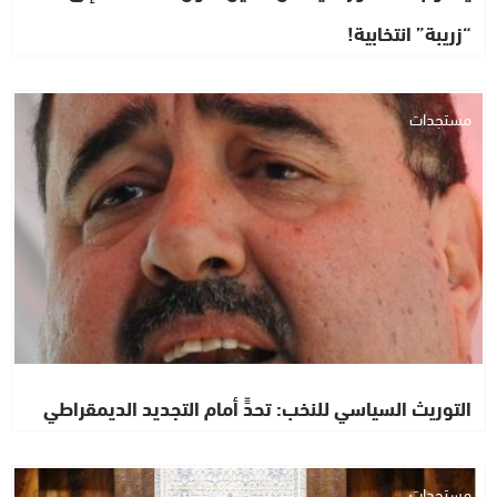
“زريبة” انتخابية!
مستجدات
التوريث السياسي للنخب: تحدٍّ أمام التجديد الديمقراطي
مستجدات