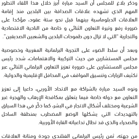
وذكر بلاغ للمجلس أن السيد ميارة أبرز خلال هذا اللقاء التطور
المهم الذي تشهده علاقات الصداقة بين البلدين منذ إقامة
العلاقات الدبلوماسية بينهما قبل نحو ستة عقود، مؤكدا على
ضرورة رفع وتيرة التعاون الثنائي و خاصة من الناحية الاقتصادية
والتجارية “التي لا تزال دون طموحات البلدين والشعبين الصديقين”.
وبعد أن سلط الضوء على التجربة البرلمانية المغربية وخصوصية
مجلس المستشارين من حيث التركيبة والاهتمامات، شدد رئيس
مجلس المستشارين على ضرورة تعزيز التعاون البرلماني الثنائي عبر
تكثيف الزيارات وتنسيق المواقف في المحافل الإقليمية والدولية.
ونوه السيد ميارة بالشراكة مع الاتحاد الأوربي، داعيا إلى تعزيز
التعاون مع دوله خاصة فيما يتعلق بمكافحة الإرهاب والهجرة غير
الشرعية ومختلف أشكال الاتجار في البشر، كما ذكّر في هذا السياق
بالتهديدات التي يشكلها الوضع المضطرب بمنطقة الساحل
والصحراء والذي قد تطال تداعياته القارة الأوربية.
من جهته، ثمن رئيس البرلماني الفنلندي جودة ومتانة العلاقات