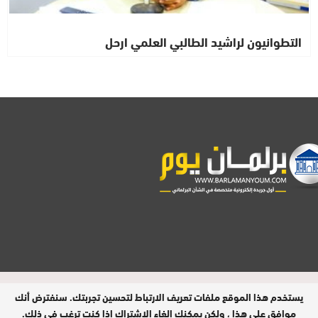
التطوانيون لراشيد الطالبي العلمي ارحل
مدير النشر : فتح الله الرفاعي | عدد الزوار
يستخدم هذا الموقع ملفات تعريف الارتباط لتحسين تجربتك. سنفترض أنك
اليومي : 9 آلاف
موافق على هذا ، ولكن يمكنك إلغاء الاشتراك إذا كنت ترغب في ذلك.