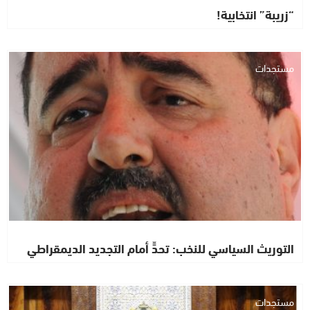
“زريبة” انتخابية!
مستجدات
التوريث السياسي للنخب: تحدٍّ أمام التجديد الديمقراطي
مستجدات