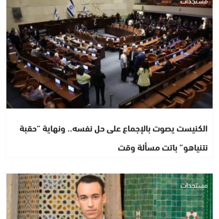
الكنيست يصوت بالإجماع على حل نفسه.. ونهاية “حقبة
نتنياهو” باتت مسألة وقت
مستجدات