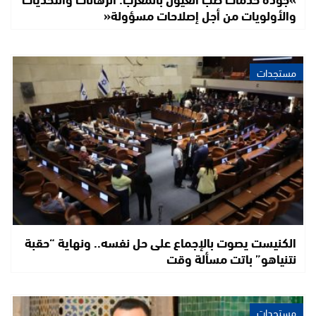
والأولويات من أجل إصلاحات مسؤولة«
مستجدات
الكنيست يصوت بالإجماع على حل نفسه.. ونهاية “حقبة
نتنياهو” باتت مسألة وقت
مستجدات