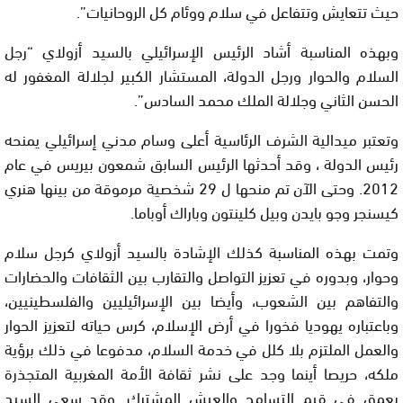
حيث تتعايش وتتفاعل في سلام ووئام كل الروحانيات”.
وبهذه المناسبة أشاد الرئيس الإسرائيلي بالسيد أزولاي “رجل
السلام والحوار ورجل الدولة، المستشار الكبير لجلالة المغفور له
الحسن الثاني وجلالة الملك محمد السادس”.
وتعتبر ميدالية الشرف الرئاسية أعلى وسام مدني إسرائيلي يمنحه
رئيس الدولة ، وقد أحدثها الرئيس السابق شمعون بيريس في عام
2012. وحتى الآن تم منحها ل 29 شخصية مرموقة من بينها هنري
كيسنجر وجو بايدن وبيل كلينتون وباراك أوباما.
وتمت بهذه المناسبة كذلك الإشادة بالسيد أزولاي كرجل سلام
وحوار، وبدوره في تعزيز التواصل والتقارب بين الثقافات والحضارات
والتفاهم بين الشعوب، وأيضا بين الإسرائيليين والفلسطينيين،
وباعتباره يهوديا فخورا في أرض الإسلام، كرس حياته لتعزيز الحوار
والعمل الملتزم بلا كلل في خدمة السلام، مدفوعا في ذلك برؤية
ملكه، حريصا أينما وجد على نشر ثقافة الأمة المغربية المتجذرة
بعمق في قيم التسامح والعيش المشترك. وقد سعى السيد