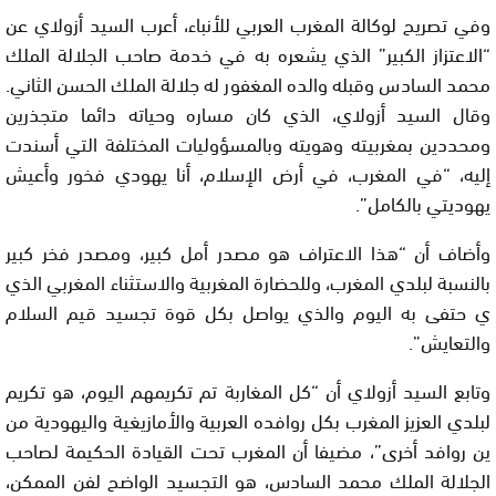
وفي تصريح لوكالة المغرب العربي للأنباء، أعرب السيد أزولاي عن
“الاعتزاز الكبير” الذي يشعره به في خدمة صاحب الجلالة الملك
محمد السادس وقبله والده المغفور له جلالة الملك الحسن الثاني.
وقال السيد أزولاي، الذي كان مساره وحياته دائما متجذرين
ومحددين بمغربيته وهويته وبالمسؤوليات المختلفة التي أسندت
إليه، “في المغرب، في أرض الإسلام، أنا يهودي فخور وأعيش
يهوديتي بالكامل”.
وأضاف أن “هذا الاعتراف هو مصدر أمل كبير، ومصدر فخر كبير
بالنسبة لبلدي المغرب، وللحضارة المغربية والاستثناء المغربي الذي
ي حتفى به اليوم والذي يواصل بكل قوة تجسيد قيم السلام
والتعايش”.
وتابع السيد أزولاي أن “كل المغاربة تم تكريمهم اليوم، هو تكريم
لبلدي العزيز المغرب بكل روافده العربية والأمازيغية واليهودية من
ين روافد أخرى”، مضيفا أن المغرب تحت القيادة الحكيمة لصاحب
الجلالة الملك محمد السادس، هو التجسيد الواضح لفن الممكن،