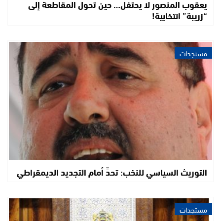
يعقوب المنصور لا يحتفل… حين تحول المقاطعة إلى
“زريبة” انتخابية!
مستجدات
التوريث السياسي للنخب: تحدٍّ أمام التجديد الديمقراطي
مستجدات