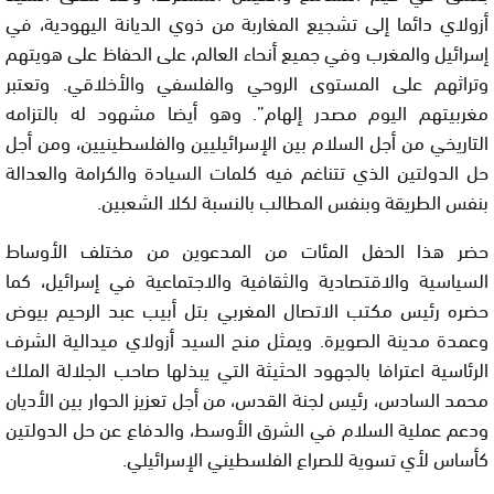
أزولاي دائما إلى تشجيع المغاربة من ذوي الديانة اليهودية، في
إسرائيل والمغرب وفي جميع أنحاء العالم، على الحفاظ على هويتهم
وتراثهم على المستوى الروحي والفلسفي والأخلاقي. وتعتبر
مغربيتهم اليوم مصدر إلهام”. وهو أيضا مشهود له بالتزامه
التاريخي من أجل السلام بين الإسرائيليين والفلسطينيين، ومن أجل
حل الدولتين الذي تتناغم فيه كلمات السيادة والكرامة والعدالة
بنفس الطريقة وبنفس المطالب بالنسبة لكلا الشعبين.
حضر هذا الحفل المئات من المدعوين من مختلف الأوساط
السياسية والاقتصادية والثقافية والاجتماعية في إسرائيل، كما
حضره رئيس مكتب الاتصال المغربي بتل أبيب عبد الرحيم بيوض
وعمدة مدينة الصويرة. ويمثل منح السيد أزولاي ميدالية الشرف
الرئاسية اعترافا بالجهود الحثيثة التي يبذلها صاحب الجلالة الملك
محمد السادس، رئيس لجنة القدس، من أجل تعزيز الحوار بين الأديان
ودعم عملية السلام في الشرق الأوسط، والدفاع عن حل الدولتين
كأساس لأي تسوية للصراع الفلسطيني الإسرائيلي.