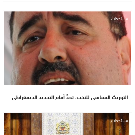
مستجدات
التوريث السياسي للنخب: تحدٍّ أمام التجديد الديمقراطي
مستجدات