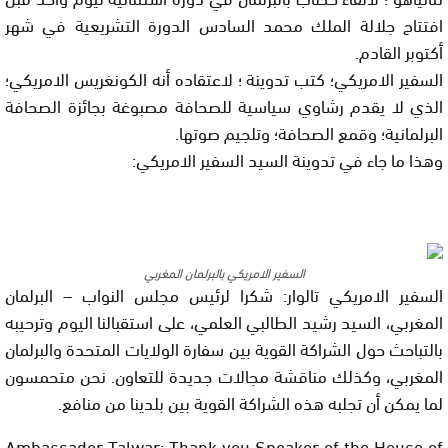
افتتاح جلالة الملك محمد السادس الدورة التشريعية في شهر
أكتوبر القادم.
السفير الامريكي؛ كتب تدوينة ؛ لاعتقاده أنه الكونغريس الامريكي؛
الذي لا يقدم رشاوي سياسية للصحافة مصبوغة بجائزة الصحافة
البرلمانية؛ وقمع الصحافة؛ وتلجيم صوتها.
وهذا ما جاء في تدوينة السيد السفير الامريكي:
السفير الامريكي بالبرلمان المغربي
السفير الامريكي تالوار: شكرا لرئيس مجلس النواب – البرلمان
المغربي، السيد رشيد الطالبي العلمي، على استقبالنا اليوم وترحيبه
بالتباحث حول الشراكة القوية بين سفارة الولايات المتحدة والبرلمان
المغربي، وكذلك مناقشة مجالات جديدة للتعاون. نحن متحمسون
لما يمكن أن تجلبه هذه الشراكة القوية بين بلدينا من منافع.
Ambassador Talwar: Thank you Speaker of the House of