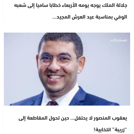
جلالة الملك يوجه يومه الأربعاء خطابا ساميا إلى شعبه
الوفي بمناسبة عيد العرش المجيد…
مستجدات
يعقوب المنصور لا يحتفل… حين تحول المقاطعة إلى
“زريبة” انتخابية!