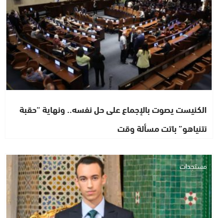
الكنيست يصوت بالإجماع على حل نفسه.. ونهاية “حقبة
نتنياهو” باتت مسألة وقت
مستجدات