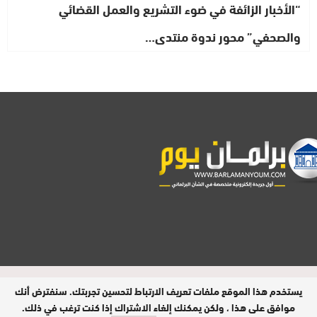
“الأخبار الزائفة في ضوء التشريع والعمل القضائي
والصحفي” محور ندوة منتدى…
مدير النشر : فتح الله الرفاعي | عدد الزوار
يستخدم هذا الموقع ملفات تعريف الارتباط لتحسين تجربتك. سنفترض أنك
اليومي : 9 آلاف
موافق على هذا ، ولكن يمكنك إلغاء الاشتراك إذا كنت ترغب في ذلك.