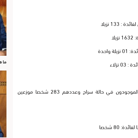
133 نزيلا
لا
واحدة
ما ه
 نزلاء
* المستفيدون من العفو الملكي السامي الموجودون في حالة سراح وعددهم 283 شخصا موزعين
: 80 شخصا