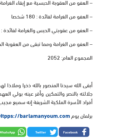
– العفو من العقوبة الحبسية مع إبقاء الغرامة لفائدة
– العفو من الغرامة لفائدة : 180 شخصا
– العفو من عقوبتي الحبس والغرامة لفائدة : 08 أشخاص
– العفو من الغرامة ومما تبقى من العقوبة الحبسية لفا
المجموع العام: 2052
أبقى الله سيدنا المنصور بالله ذخرا وملاذا له
جلالته بالنصر والتمكين وأقر عينه بولي الع
أفراد الأسرة الملكية الشريفة إنه سميع مجيب
برلمان يوم
/Htpps://barlamanyoum.com
WhatsApp
Twitter
Facebook