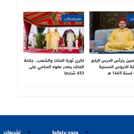
ت
مستجدات
منين يترأس الدرس الرابع
ذكرى ثورة الملك والشعب.. جلالة
 الدروس الحسنية
الملك يصدر عفوه السامي على
ة 1445 هـ
653 شخصا
وجوه برلمانية
تشريعات