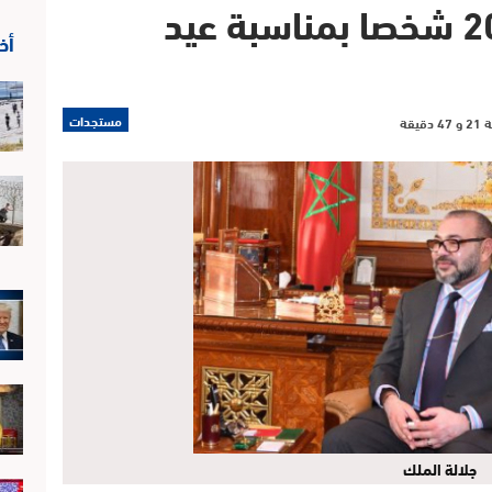
عفو ملكي لفائدة 2052 شخصا بمناسبة عيد
أخ
مستجدات
جلالة الملك