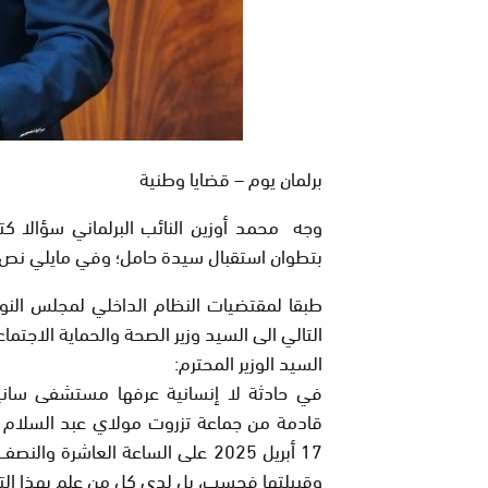
برلمان يوم – قضايا وطنية
وجه محمد أوزين النائب البرلماني سؤالا 
بتطوان استقبال سيدة حامل؛ وفي مايلي نص 
طبقا لمقتضيات النظام الداخلي لمجلس النو
التالي الى السيد وزير الصحة والحماية الاجتماع
السيد الوزير المحترم:
في حادثة لا إنسانية عرفها مستشفى سان
قادمة من جماعة تزروت مولاي عبد السلام 
17 أبريل 2025 على الساعة العاشرة 
وقبيلتها فحسب، بل لدى كل من علم بهذا ال