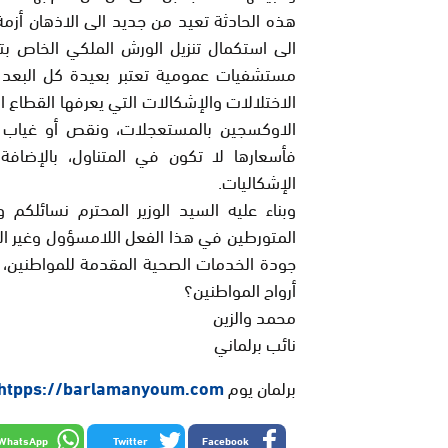
هذه الحادثة تعيد من جديد الى الاذهان أزم
الى استكمال تنزيل الورش الملكي الخاص بت
مستشفيات عمومية تعتبر بعيدة كل البعد ع
الاختلالات والإشكالات التي يعرفها القطاع ا
الاوكسجين بالمستعجلات، ونقص أو غياب ال
فأسعارها لا تكون في المتناول، بالإضافة
الإشكاليات.
وبناء عليه السيد الوزير المحترم نسائلك
المتورطين في هذا الفعل اللامسؤول وغير الإ
جودة الخدمات الصحية المقدمة للمواطنين، خا
أرواح المواطنين؟
محمد والزين
نائب برلماني
برلمان يوم
htpps://barlamanyoum.com
WhatsApp
Twitter
Facebook