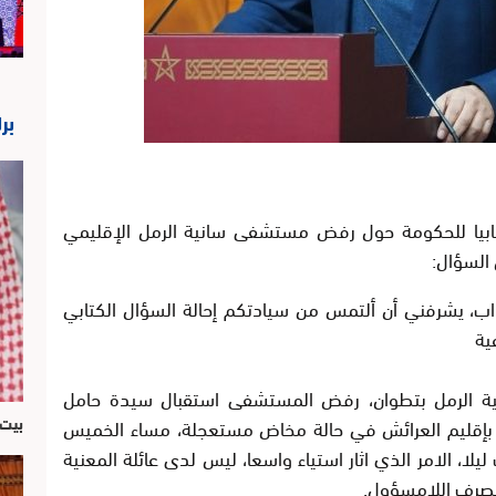
بر
كتابيا للحكومة حول رفض مستشفى سانية الرمل الإقليمي
السؤال:
اب، يشرفني أن ألتمس من سيادتكم إحالة السؤال الكتابي
ية
ية الرمل بتطوان، رفض المستشفى استقبال سيدة حامل
بيت 
بإقليم العرائش في حالة مخاض مستعجلة، مساء الخميس
والنصف ليلا، الامر الذي اثار استياء واسعا، ليس لدى عائلة المعنية
تصرف اللامسؤول.