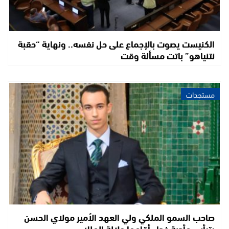
الكنيست يصوت بالإجماع على حل نفسه.. ونهاية “حقبة
نتنياهو” باتت مسألة وقت
مستجدات
صاحب السمو الملكي ولي العهد الأمير مولاي الحسن
يترأس مأدبة غداء أقامها جلالة الملك…