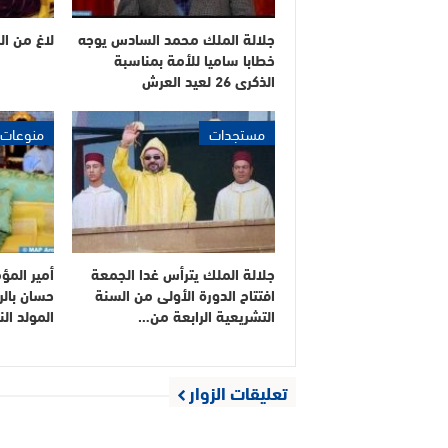
جلالة الملك محمد السادس يوجه
لاغ من ال
خطابا ساميا للأمة بمناسبة
الذكرى 26 لعيد العرش
مستجدات
منوعات
جلالة الملك يترأس غدا الجمعة
أمير المؤ
افتتاح الدورة الأولى من السنة
حسان بالرب
التشريعية الرابعة من…
المولد ال
تعليقات الزوار