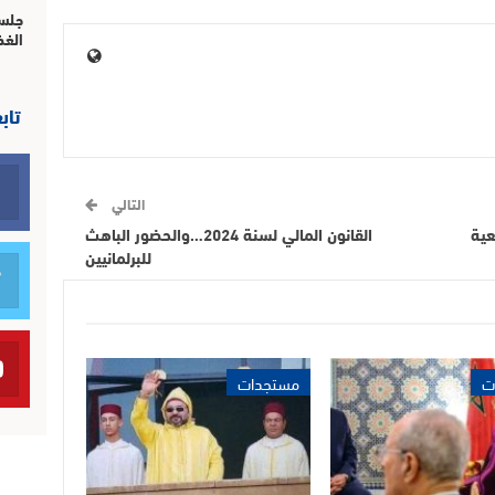
جلسة
الغذ
تاب
التالي
عية
القانون المالي لسنة 2024…والحضور الباهث
للبرلمانيين
ت
مستجدات