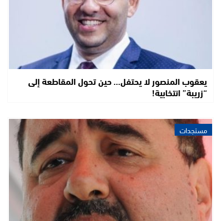
يعقوب المنصور لا يحتفل… حين تحول المقاطعة إلى
“زريبة” انتخابية!
مستجدات