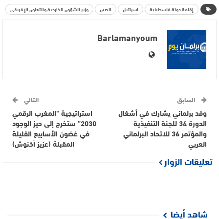
إقامة دولة فلسطينية
اسرائيل
الصين
وزير الشؤون الخارجية والتعاون الإفريقي
Barlamanyoum
السابق
التالي
وفد برلماني يشارك في أشغال
استراتيجية “المغرب الرقمي
الدورة 34 للجنة التنفيذية
2030” ستخرج إلى حيز الوجود
والمؤتمر 36 للاتحاد البرلماني
في غضون الأسابيع القليلة
العربي
المقبلة (عزيز أخنوش)
تعليقات الزوار
شاهد أيضا