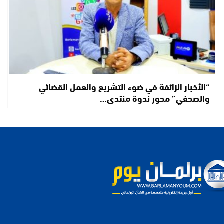
“الأخبار الزائفة في ضوء التشريع والعمل القضائي
والصحفي” محور ندوة منتدى…