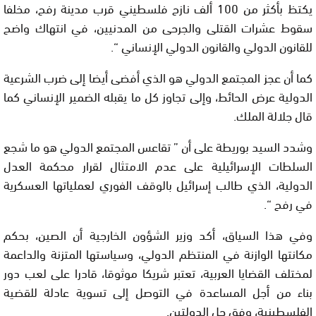
يكتظ بأكثر من 100 ألف نازح فلسطيني قرب مدينة رفح، مخلفا
سقوط عشرات القتلى والجرحى من المدنيين، في انتهاك واضح
للقانون الدولي والقانون الدولي الإنساني “.
كما أن عجز المجتمع الدولي هو الذي أفضى أيضا إلى ضرب الشرعية
الدولية عرض الحائط، وإلى تجاوز كل ما يقبله الضمير الإنساني كما
قال جلالة الملك.
وشدد السيد بوريطة على أن ” تقاعس المجتمع الدولي هو ما شجع
السلطات الإسرائيلية على عدم الامتثال لقرار محكمة العدل
الدولية، الذي طالب إسرائيل بالوقف الفوري لعملياتها العسكرية
في رفح “.
وفي هذا السياق، أكد وزير الشؤون الخارجية أن الصين، بحكم
مكانتها الوازنة في المنتظم الدولي، وسياستها المتزنة والداعمة
لمختلف القضايا العربية، تعتبر شريكا موثوقا، قادرا على لعب دور
بناء من أجل المساعدة في التوصل إلى تسوية عادلة للقضية
الفلسطينية، وفق حل الدولتين.