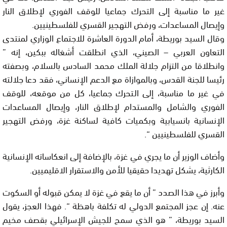
غير ما مناسبة إلى التحرك جماعيا للوقف الفوري لإطلاق النار
وإيصال المساعدات، ورفض التهجير القسري للفلسطينيين.
وقال السيد بوريطة، أمام الدورة العاشرة للاجتماع الوزاري لمنتدى
التعاون العربي – الصيني، الذي انطلقت أشغاله ببكين، إنه ”
وانطلاقا من التزام جلالة الملك محمد السادس بالسلام، وبصفته
رئيسا للجنة القدس، وبالموازاة مع الدعم الإنساني، فقد دعا جلالته
في غير ما مناسبة، إلى التحرك جماعيا، كل من موقعه، للوقف
الفوري والشامل والمستدام لإطلاق النار، وإيصال المساعدات
الإنسانية بانسيابية وبكميات كافية لساكنة غزة، ورفض التهجير
القسري للفلسطينيين “.
وأضاف الوزير أن ما يجري في غزة، بالإضافة إلى انعكاساته الإنسانية
الكارثية، يشكل تهديدا حقيقيا للأمن والاستقرار الاقليميين.
وأبرز في هذا الصدد ” أن ما يقع في غزة لا يمكن قبوله أو السكوت
عنه. إن عجز المجتمع الدولي له تكلفة باهظة “. فهذا العجز، يقول
السيد بوريطة، ” هو الذي سمح للجيش الإسرائيلي بقصف مخيم