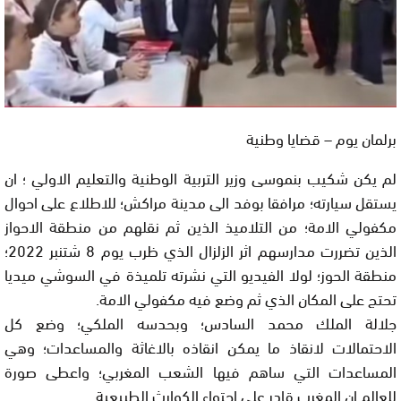
برلمان يوم – قضايا وطنية
لم يكن شكيب بنموسى وزير التربية الوطنية والتعليم الاولي ؛ ان
يستقل سيارته؛ مرافقا بوفد الى مدينة مراكش؛ للاطلاع على احوال
مكفولي الامة؛ من التلاميذ الذين ثم نقلهم من منطقة الاحواز
الذين تضررت مدارسهم اثر الزلزال الذي ظرب يوم 8 شتنبر 2022؛
منطقة الحوز؛ لولا الفيديو التي نشرته تلميذة في السوشي ميديا
تحتج على المكان الذي ثم وضع فيه مكفولي الامة.
جلالة الملك محمد السادس؛ وبحدسه الملكي؛ وضع كل
الاحتمالات لانقاذ ما يمكن انقاذه بالاغاثة والمساعدات؛ وهي
المساعدات التي ساهم فيها الشعب المغربي؛ واعطى صورة
للعالم ان المغرب قادر على احتواء الكوارث الطبيعية.