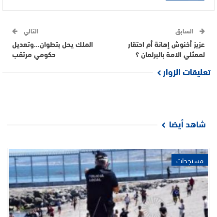
السابق
التالي
عزيز أخنوش إهانة أم احتقار
الملك يحل بتطوان…وتعديل
لممثلي الامة بالبرلمان ؟
حكومي مرتقب
تعليقات الزوار
شاهد أيضا
مستجدات