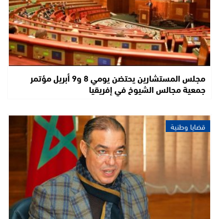
مجلس المستشارين يحتضن يومي 8 و9 أبريل مؤتمر
جمعية مجالس الشيوخ في إفريقيا
قضايا وطنية