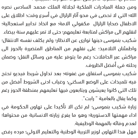
ومن جملة المبادرات الملكية لجلالة الملك محمد السادس نصره
الله؛ التي لا تحصى في محو آثار الزلزال في أسرع وقت؛ اطلاق على
الاطفال ضحايا الزلزال مكفولي الامة؛ مع اتخاذ تدابير استعجالية؛
لنقلهم الى مراكش لمتابعة تعليمهم؛ حتى لا تمر عليهم سنة بيضاء.
شكيب بنموسى حينها توارى عن الانظار؛ ولم يكلف نفسه الانتقال؛
واطمئنان التلاميذ؛ على نقلهم من المناطق المتضررة بالحوز الى
مراكش عبر الحافلات؛ رغم ما يتوفر عليه من وسائل النقل؛ وضمان
رحلته في أفضل الظروف.
شكيب بنموسى استفاق من غفوته؛ بعد تداول شريط فيديو تحتج
فيه تلميذات على الوضع السكني؛ وغياب ادنى الشروط أفضل من
تلك التي كانوا يعيشون ويتابعون فيها تعليمهم بمنطقة الحوز رغم
وكما يقال بالعامية ” رابت”.
زيارة شكيب بنموسى؛ لم تكن الا تأكيدا على تهاون الحكومة في
اداء مهمتها الدستورية؛ وهو ما يفرغ زيارته الانسانية من محتواها؛
لعدم وفائه بالمهمة الوظيفية.
فهل هذا التهاون لوزير التربية الوطنية والتعليم الاولي؛ مرده رفض