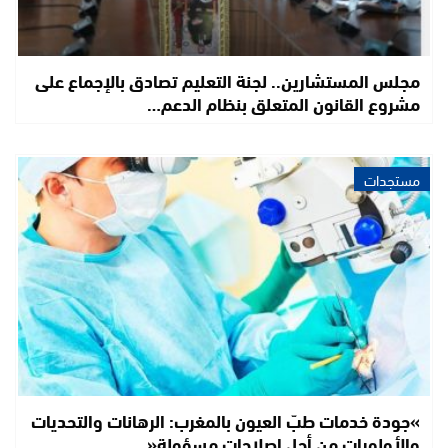
مجلس المستشارين.. لجنة التعليم تصادق بالإجماع على
مشروع القانون المتعلق بنظام الدعم…
مستجدات
»جودة خدمات طبّ العيون بالمغرب: الرهانات والتحديات
والأولويات من أجل إصلاحات مسؤولة«