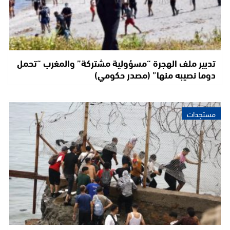
تدبير ملف الهجرة “مسؤولية مشتركة” والمغرب “تحمل
دوما نصيبه منها” (مصدر حكومي)
مستجدات