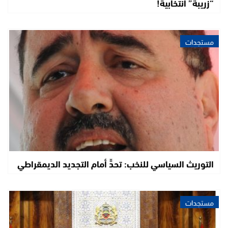
“زريبة” انتخابية!
مستجدات
التوريث السياسي للنخب: تحدٍّ أمام التجديد الديمقراطي
مستجدات