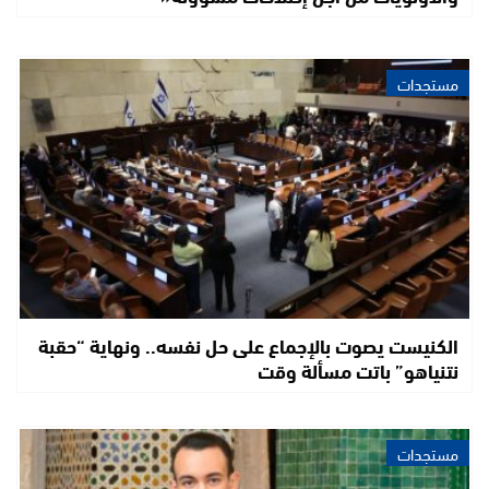
مستجدات
الكنيست يصوت بالإجماع على حل نفسه.. ونهاية “حقبة
نتنياهو” باتت مسألة وقت
مستجدات