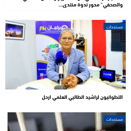
والصحفي” محور ندوة منتدى…
مستجدات
التطوانيون لراشيد الطالبي العلمي ارحل
مستجدات